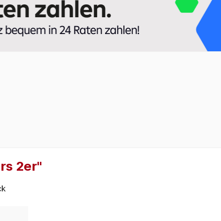
rs 2er"
ck