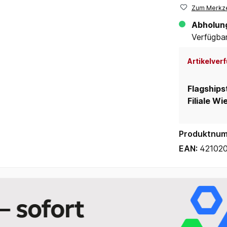
Zum Merkze
Abholun
Verfügbar 
Artikelverf
Flagships
Filiale Wi
Produktnu
EAN:
421020