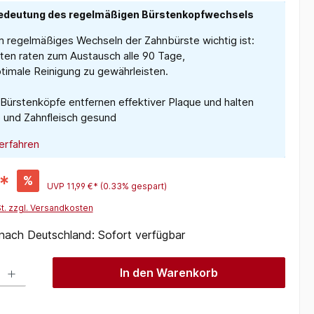
edeutung des regelmäßigen Bürstenkopfwechsels
 regelmäßiges Wechseln der Zahnbürste wichtig ist:
ten raten zum Austausch alle 90 Tage,
timale Reinigung zu gewährleisten.
Bürstenköpfe entfernen effektiver Plaque und halten
 und Zahnfleisch gesund
erfahren
*
%
UVP
11,99 €*
(0.33% gespart)
St. zzgl. Versandkosten
 nach Deutschland: Sofort verfügbar
 Gib den gewünschten Wert ein oder benutze die Schaltflächen um die Anzah
In den Warenkorb