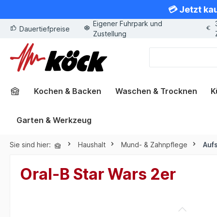
💳 Jetzt ka
springen
Zur Hauptnavigation springen
Eigener Fuhrpark und
Dauertiefpreise
Zustellung
Kochen & Backen
Waschen & Trocknen
K
Garten & Werkzeug
Sie sind hier:
Haushalt
Mund- & Zahnpflege
Auf
Oral-B Star Wars 2er