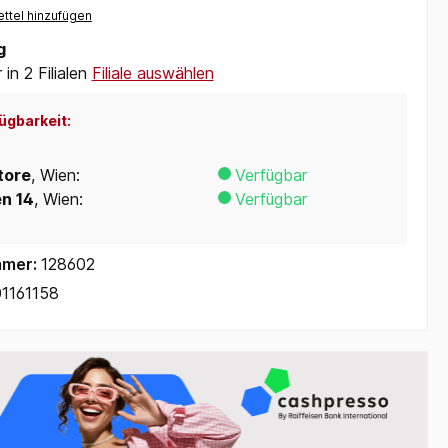
ttel hinzufügen
g
in 2 Filialen
Filiale auswählen
ügbarkeit:
tore
, Wien:
Verfügbar
en 14
, Wien:
Verfügbar
mmer:
128602
1161158