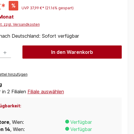
€*
%
UVP
37,99 €*
(21.16% gespart)
 Monat
St. zzgl. Versandkosten
 nach Deutschland: Sofort verfügbar
 Gib den gewünschten Wert ein oder benutze die Schaltflächen um die Anzah
In den Warenkorb
ttel hinzufügen
g
in 2 Filialen
Filiale auswählen
ügbarkeit:
tore
, Wien:
Verfügbar
en 14
, Wien:
Verfügbar