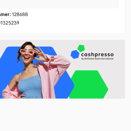
mmer:
128688
01325239