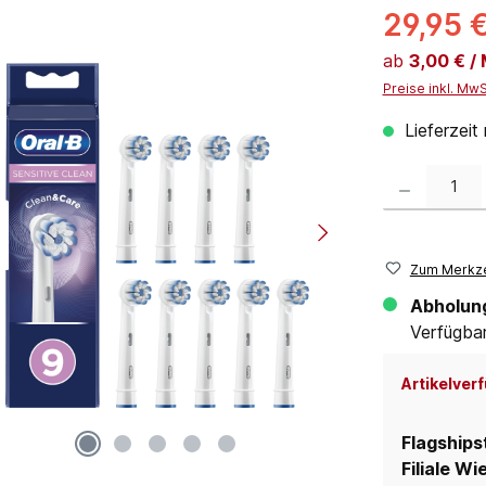
29,95 
ab
3,00 € /
Preise inkl. Mw
Lieferzeit
Produkt Anzahl:
Zum Merkze
Abholun
Verfügbar 
Artikelverf
Flagships
Filiale Wi