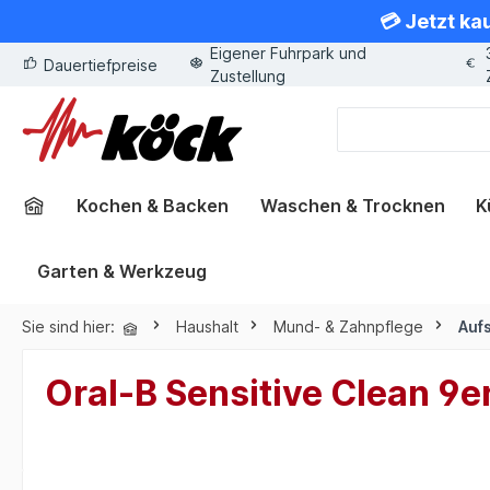
💳 Jetzt ka
springen
Zur Hauptnavigation springen
Eigener Fuhrpark und
Dauertiefpreise
Zustellung
Kochen & Backen
Waschen & Trocknen
K
Garten & Werkzeug
Sie sind hier:
Haushalt
Mund- & Zahnpflege
Auf
Oral-B Sensitive Clean 9e