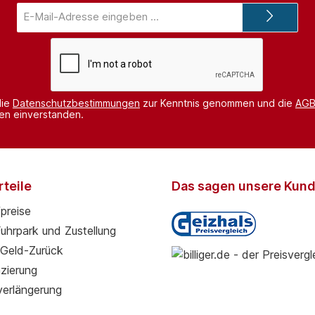
E-
Mail-
Adresse*
die
Datenschutzbestimmungen
zur Kenntnis genommen und die
AG
nen einverstanden.
teile
Das sagen unsere Kun
preise
Fuhrpark und Zustellung
Geld-Zurück
zierung
verlängerung