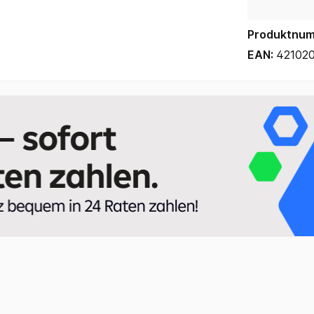
Produktnu
EAN:
42102