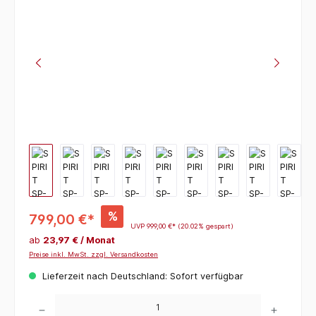
%
799,00 €*
UVP
999,00 €*
(20.02% gespart)
ab
23,97 € / Monat
Preise inkl. MwSt. zzgl. Versandkosten
Lieferzeit nach Deutschland: Sofort verfügbar
Produkt Anzahl: Gib den gewünschten Wert ein oder benutze die Schaltflächen um die 