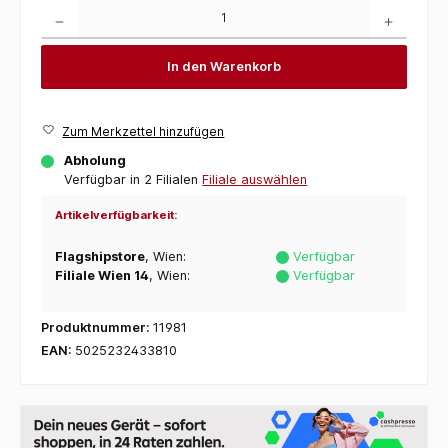
Produkt Anzahl: Gib den gewünschten Wert ein oder benutze die Schaltflächen um die 
In den Warenkorb
Zum Merkzettel hinzufügen
Abholung
Verfügbar in 2 Filialen
Filiale auswählen
Artikelverfügbarkeit:
Flagshipstore
, Wien:
Verfügbar
Filiale Wien 14
, Wien:
Verfügbar
Produktnummer:
11981
EAN:
5025232433810