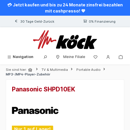
💳 Jetzt kaufen und bis zu 24 Monate zinsfrei bezahlen
alt springen
mit cashpresso! 💙
30 Tage Geld-Zurück
0% Finanzierung
Navigation
Meine Filiale
Sie sind hier:
TV & Multimedia
Portable Audio
MP3-/MP4-Player-Zubehör
Panasonic SHPD10EK
Bildergalerie überspringen
Nur 1 auf Lager!