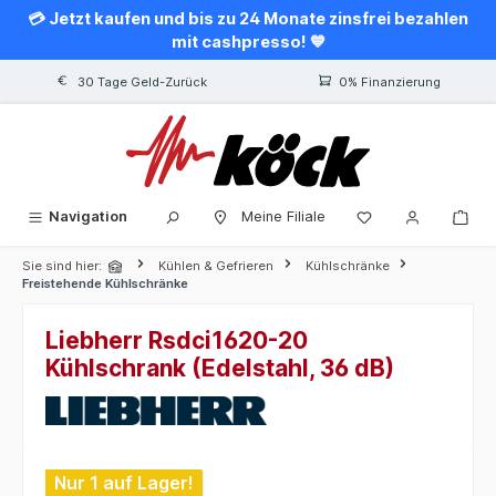
💳 Jetzt kaufen und bis zu 24 Monate zinsfrei bezahlen
alt springen
mit cashpresso! 💙
30 Tage Geld-Zurück
0% Finanzierung
Navigation
Meine Filiale
Sie sind hier:
Kühlen & Gefrieren
Kühlschränke
Freistehende Kühlschränke
Liebherr Rsdci1620-20
Kühlschrank (Edelstahl, 36 dB)
Bildergalerie überspringen
Nur 1 auf Lager!