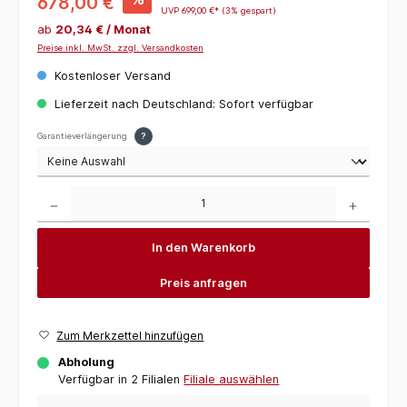
678,00 €
UVP
699,00 €*
(3% gespart)
ab
20,34 € / Monat
Preise inkl. MwSt. zzgl. Versandkosten
Kostenloser Versand
Lieferzeit nach Deutschland: Sofort verfügbar
Garantieverlängerung
?
Produkt Anzahl: Gib den gewünschten Wert ein oder benutze die Schaltflächen um die 
In den Warenkorb
Preis anfragen
Zum Merkzettel hinzufügen
Abholung
Verfügbar in 2 Filialen
Filiale auswählen