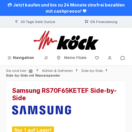
💳 Jetzt kaufen und bis zu 24 Monate zinsfrei bezahlen
alt springen
mit cashpresso! 💙
30 Tage Geld-Zurück
0% Finanzierung
Navigation
Meine Filiale
Sie sind hier:
Kühlen & Gefrieren
Side-by-Side
Side-by-Side mit Wasserspender
Samsung RS70F65KETEF Side-by-
Side
Bildergalerie überspringen
Nur 1 auf Lager!