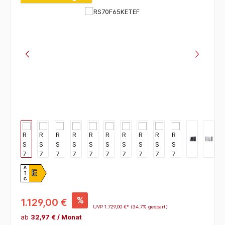
A
E
G
%
1.129,00 €
UVP
1.729,00 €*
(34.7% gespart)
ab
32,97 € / Monat