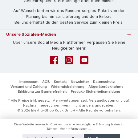
Geschirrspüler, Stereoanlage oder Kücheninsel.
Auf Wunsch bieten wir das Rund­um-sorg­los-Pa­ket von der
Planung bis hin zur Lieferung und dem Einbau.
Bei uns erhältst du den besten Service zum kleinen Preis.
Unsere Sozialen-Medien
Über unsere Social Media Plattformen verpassen Sie keine
Neuigkeiten mehr.
Facebook
Instagram
YouTube
Impressum
AGB
Kontakt
Newsletter
Datenschutz
Versand und Zahlung
Widerrufsbelehrung
Altgeräterücknahme
Erklärung zur Barrierefreiheit
Produkt-Sicherheitsmeldung
* Alle Preise inkl. gesetzl. Mehrwertsteuer zzgl.
Versandkosten
und ggf.
Nachnahmegebühren, wenn nicht anders angegeben.
© 2026 Elektro-Shop Köck GmbH - Alle Rechte vorbehalten.
Diese Website verwendet Cookies, um eine bestmögliche Erfahrung bieten zu
können.
Mehr Informationen ...