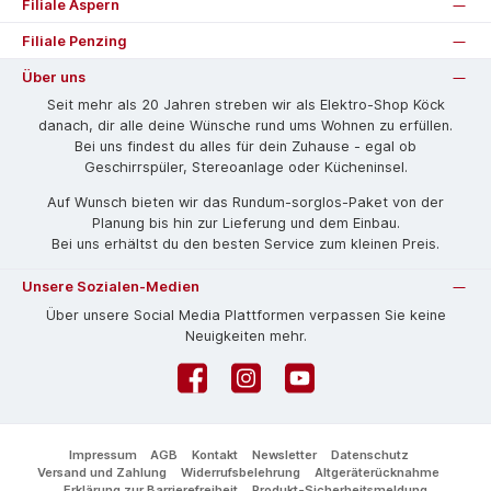
Filiale Aspern
Filiale Penzing
Über uns
Seit mehr als 20 Jahren streben wir als Elektro-Shop Köck
danach, dir alle deine Wünsche rund ums Wohnen zu erfüllen.
Bei uns findest du alles für dein Zuhause - egal ob
Geschirrspüler, Stereoanlage oder Kücheninsel.
Auf Wunsch bieten wir das Rund­um-sorg­los-Pa­ket von der
Planung bis hin zur Lieferung und dem Einbau.
Bei uns erhältst du den besten Service zum kleinen Preis.
Unsere Sozialen-Medien
Über unsere Social Media Plattformen verpassen Sie keine
Neuigkeiten mehr.
Facebook
Instagram
YouTube
Impressum
AGB
Kontakt
Newsletter
Datenschutz
Versand und Zahlung
Widerrufsbelehrung
Altgeräterücknahme
Erklärung zur Barrierefreiheit
Produkt-Sicherheitsmeldung