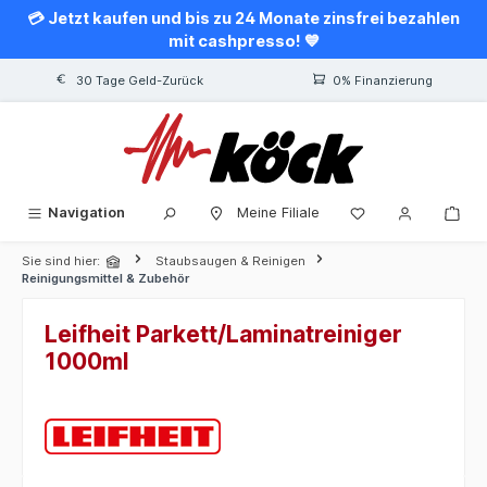
💳 Jetzt kaufen und bis zu 24 Monate zinsfrei bezahlen
alt springen
mit cashpresso! 💙
30 Tage Geld-Zurück
0% Finanzierung
Navigation
Meine Filiale
Sie sind hier:
Staubsaugen & Reinigen
Reinigungsmittel & Zubehör
Leifheit Parkett/Laminatreiniger
1000ml