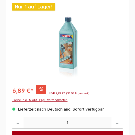
Bildergalerie überspringen
Nur 1 auf Lager!
%
6,89 €*
UVP
9,99 €*
(31.03% gespart)
Preise inkl. MwSt. zzgl. Versandkosten
Lieferzeit nach Deutschland: Sofort verfügbar
Produkt Anzahl: Gib den gewünschten Wert ein oder benutze die Schaltflächen um die 