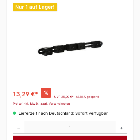
Bildergalerie überspringen
Nur 1 auf Lager!
%
13,29 €*
UVP
25,00 €*
(46.84% gespart)
Preise inkl. MwSt. zzgl. Versandkosten
Lieferzeit nach Deutschland: Sofort verfügbar
Produkt Anzahl: Gib den gewünschten Wert ein oder benutze die Schaltflächen um die 