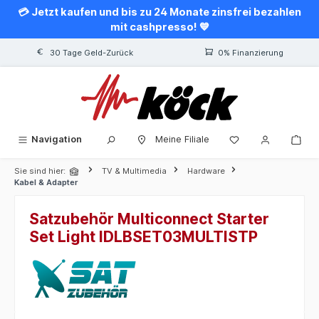
💳 Jetzt kaufen und bis zu 24 Monate zinsfrei bezahlen
alt springen
mit cashpresso! 💙
30 Tage Geld-Zurück
0% Finanzierung
Navigation
Meine Filiale
Sie sind hier:
TV & Multimedia
Hardware
Kabel & Adapter
Satzubehör Multiconnect Starter
Set Light IDLBSET03MULTISTP