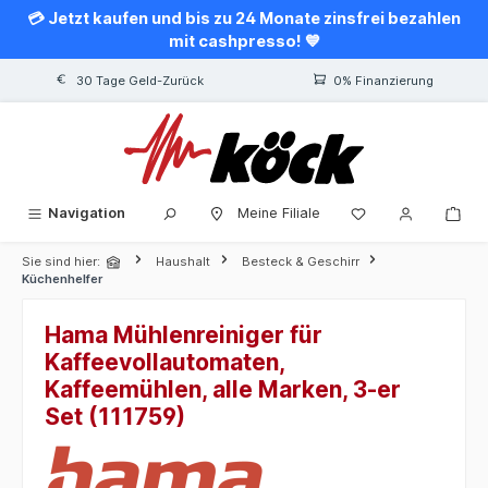
💳 Jetzt kaufen und bis zu 24 Monate zinsfrei bezahlen
alt springen
mit cashpresso! 💙
30 Tage Geld-Zurück
0% Finanzierung
Navigation
Meine Filiale
Sie sind hier:
Haushalt
Besteck & Geschirr
Küchenhelfer
Hama Mühlenreiniger für
Kaffeevollautomaten,
Kaffeemühlen, alle Marken, 3-er
Set (111759)