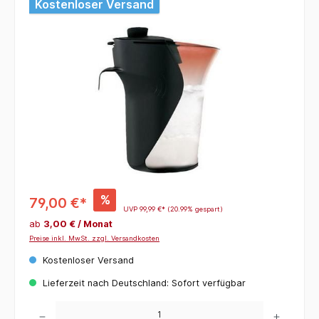
Bildergalerie überspringen
Kostenloser Versand
%
79,00 €*
UVP
99,99 €*
(20.99% gespart)
ab
3,00 € / Monat
Preise inkl. MwSt. zzgl. Versandkosten
Kostenloser Versand
Lieferzeit nach Deutschland: Sofort verfügbar
Produkt Anzahl: Gib den gewünschten Wert ein oder benutze die Schaltflächen um die 