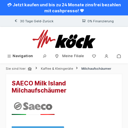
💳 Jetzt kaufen und bis zu 24 Monate zinsfrei bezahlen
alt springen
mit cashpresso! 💙
30 Tage Geld-Zurück
0% Finanzierung
Navigation
Meine Filiale
Sie sind hier:
Kaffee & Kleingeräte
Milchaufschäumer
SAECO Milk Island
Milchaufschäumer