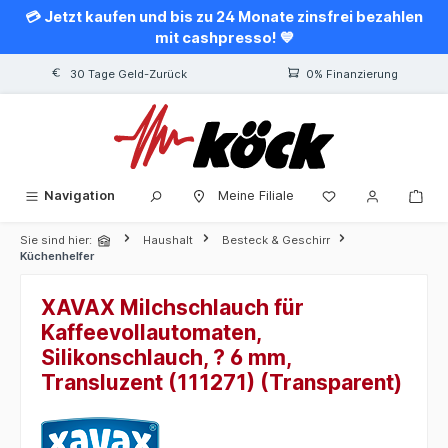
💳 Jetzt kaufen und bis zu 24 Monate zinsfrei bezahlen
alt springen
mit cashpresso! 💙
30 Tage Geld-Zurück
0% Finanzierung
Navigation
Meine Filiale
Sie sind hier:
Haushalt
Besteck & Geschirr
Küchenhelfer
XAVAX Milchschlauch für
Kaffeevollautomaten,
Silikonschlauch, ? 6 mm,
Transluzent (111271) (Transparent)