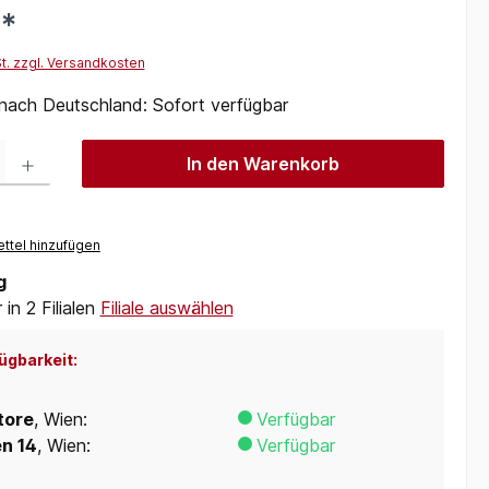
€*
St. zzgl. Versandkosten
 nach Deutschland: Sofort verfügbar
 Gib den gewünschten Wert ein oder benutze die Schaltflächen um die Anzah
In den Warenkorb
ttel hinzufügen
g
in 2 Filialen
Filiale auswählen
ügbarkeit:
tore
, Wien:
Verfügbar
en 14
, Wien:
Verfügbar