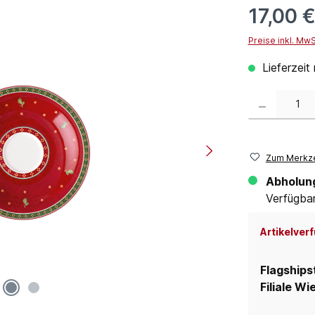
17,00 
Preise inkl. Mw
Lieferzeit
Produkt Anzahl:
Zum Merkze
Abholun
Verfügbar 
Artikelverf
Flagships
Filiale Wi