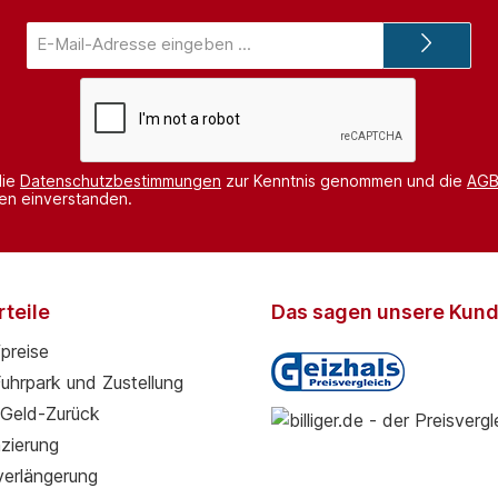
E-
Mail-
Adresse*
die
Datenschutzbestimmungen
zur Kenntnis genommen und die
AG
nen einverstanden.
teile
Das sagen unsere Kun
preise
Fuhrpark und Zustellung
Geld-Zurück
zierung
verlängerung