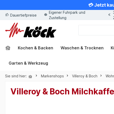
💳 Jetzt ka
springen
Zur Hauptnavigation springen
Eigener Fuhrpark und
Dauertiefpreise
Zustellung
Kochen & Backen
Waschen & Trocknen
K
Garten & Werkzeug
Sie sind hier:
Markenshops
Villeroy & Boch
Wohn
Villeroy & Boch Milchkaff