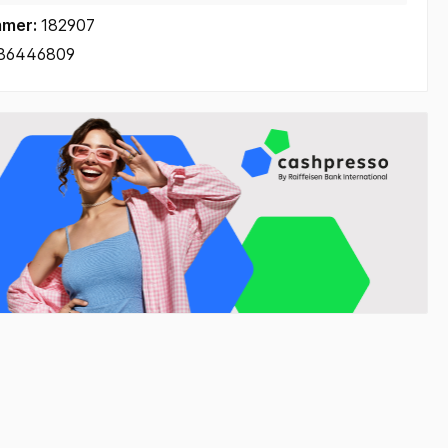
mmer:
182907
86446809