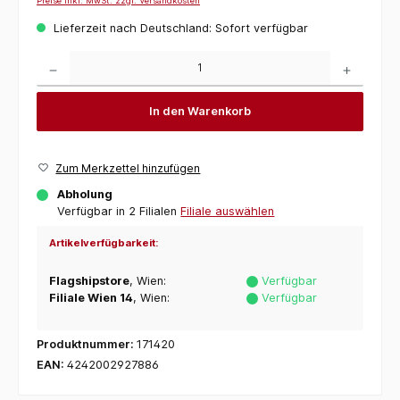
Preise inkl. MwSt. zzgl. Versandkosten
Lieferzeit nach Deutschland: Sofort verfügbar
Produkt Anzahl: Gib den gewünschten Wert ein oder benutze die Schaltflächen um die 
In den Warenkorb
Zum Merkzettel hinzufügen
Abholung
Verfügbar in 2 Filialen
Filiale auswählen
Artikelverfügbarkeit:
Flagshipstore
, Wien:
Verfügbar
Filiale Wien 14
, Wien:
Verfügbar
Produktnummer:
171420
EAN:
4242002927886