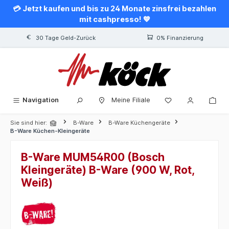
💳 Jetzt kaufen und bis zu 24 Monate zinsfrei bezahlen
alt springen
mit cashpresso! 💙
30 Tage Geld-Zurück
0% Finanzierung
Navigation
Meine Filiale
Sie sind hier:
B-Ware
B-Ware Küchengeräte
B-Ware Küchen-Kleingeräte
B-Ware MUM54R00 (Bosch
Kleingeräte) B-Ware (900 W, Rot,
Weiß)