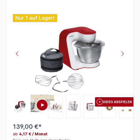
Bildergalerie überspringen
Nur 1 auf Lager!
VIDEO ABSPIELEN
139,00 €*
ab
4,17 € / Monat