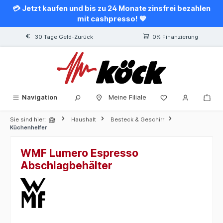
💳 Jetzt kaufen und bis zu 24 Monate zinsfrei bezahlen
alt springen
mit cashpresso! 💙
30 Tage Geld-Zurück
0% Finanzierung
Navigation
Meine Filiale
Sie sind hier:
Haushalt
Besteck & Geschirr
Küchenhelfer
WMF Lumero Espresso
Abschlagbehälter