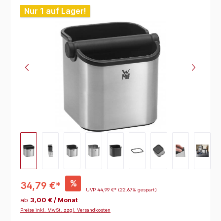
Bildergalerie überspringen
Nur 1 auf Lager!
%
34,79 €*
UVP
44,99 €*
(22.67% gespart)
ab
3,00 € / Monat
Preise inkl. MwSt. zzgl. Versandkosten