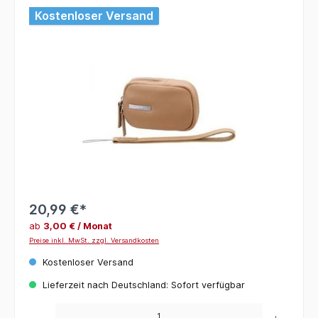
Bildergalerie überspringen
Kostenloser Versand
20,99 €*
ab
3,00 € / Monat
Preise inkl. MwSt. zzgl. Versandkosten
Kostenloser Versand
Lieferzeit nach Deutschland: Sofort verfügbar
Produkt Anzahl: Gib den gewünschten Wert ein oder benutze die Schaltflächen um die 