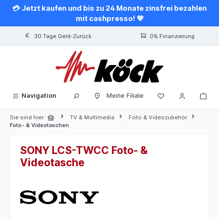
💳 Jetzt kaufen und bis zu 24 Monate zinsfrei bezahlen
alt springen
mit cashpresso! 💙
30 Tage Geld-Zurück
0% Finanzierung
Navigation
Meine Filiale
Sie sind hier:
TV & Multimedia
Foto & Videozubehör
Foto- & Videotaschen
SONY LCS-TWCC Foto- &
Videotasche