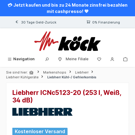
💳 Jetzt kaufen und bis zu 24 Monate zinsfrei bezahlen
alt springen
mit cashpresso! 💙
30 Tage Geld-Zurück
0% Finanzierung
Navigation
Meine Filiale
Sie sind hier:
Markenshops
Liebherr
Liebherr Kühlgeräte
Liebherr Kühl-/ Gefrierkombis
Liebherr ICNc5123-20 (253 l, Weiß,
34 dB)
Bildergalerie überspringen
Kostenloser Versand