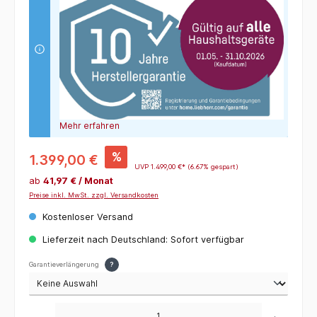
Mehr erfahren
%
1.399,00 €
UVP
1.499,00 €*
(6.67% gespart)
ab
41,97 € / Monat
Preise inkl. MwSt. zzgl. Versandkosten
Kostenloser Versand
Lieferzeit nach Deutschland: Sofort verfügbar
Garantieverlängerung
?
Produkt Anzahl: Gib den gewünschten Wert ein oder benutze die Schaltflächen um die 