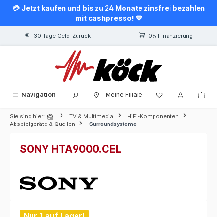
💳 Jetzt kaufen und bis zu 24 Monate zinsfrei bezahlen
alt springen
mit cashpresso! 💙
30 Tage Geld-Zurück
0% Finanzierung
Navigation
Meine Filiale
Sie sind hier:
TV & Multimedia
HiFi-Komponenten
Abspielgeräte & Quellen
Surroundsysteme
SONY HTA9000.CEL
Bildergalerie überspringen
Nur 1 auf Lager!