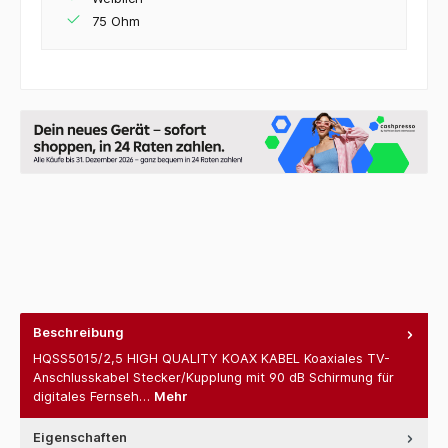
75 Ohm
Beschreibung
HQSS5015/2,5 HIGH QUALITY KOAX KABEL Koaxiales TV-
Anschlusskabel Stecker/Kupplung mit 90 dB Schirmung für
digitales Fernseh…
Mehr
Eigenschaften