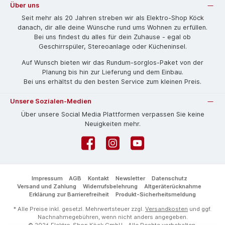
Über uns
Seit mehr als 20 Jahren streben wir als Elektro-Shop Köck
danach, dir alle deine Wünsche rund ums Wohnen zu erfüllen.
Bei uns findest du alles für dein Zuhause - egal ob
Geschirrspüler, Stereoanlage oder Kücheninsel.
Auf Wunsch bieten wir das Rund­um-sorg­los-Pa­ket von der
Planung bis hin zur Lieferung und dem Einbau.
Bei uns erhältst du den besten Service zum kleinen Preis.
Unsere Sozialen-Medien
Über unsere Social Media Plattformen verpassen Sie keine
Neuigkeiten mehr.
Facebook
Instagram
YouTube
Impressum
AGB
Kontakt
Newsletter
Datenschutz
Versand und Zahlung
Widerrufsbelehrung
Altgeräterücknahme
Erklärung zur Barrierefreiheit
Produkt-Sicherheitsmeldung
* Alle Preise inkl. gesetzl. Mehrwertsteuer zzgl.
Versandkosten
und ggf.
Nachnahmegebühren, wenn nicht anders angegeben.