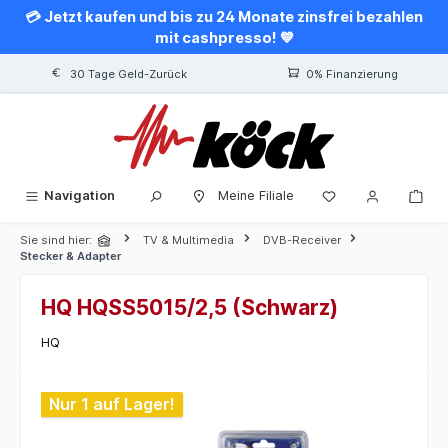
💳 Jetzt kaufen und bis zu 24 Monate zinsfrei bezahlen
alt springen
mit cashpresso! 💙
30 Tage Geld-Zurück
0% Finanzierung
Navigation
Meine Filiale
Sie sind hier:
TV & Multimedia
DVB-Receiver
Stecker & Adapter
HQ HQSS5015/2,5 (Schwarz)
HQ
Bildergalerie überspringen
Nur 1 auf Lager!