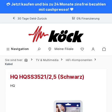
💳 Jetzt kaufen und bis zu 24 Monate zinsfrei bezahlen
alt springen
mit cashpresso! 💙
30 Tage Geld-Zurück
0% Finanzierung
Navigation
Meine Filiale
Sie sind hier:
TV & Multimedia
HiFi-Komponenten
Kabel
HQ HQSS3521/2,5 (Schwarz)
HQ
Bildergalerie überspringen