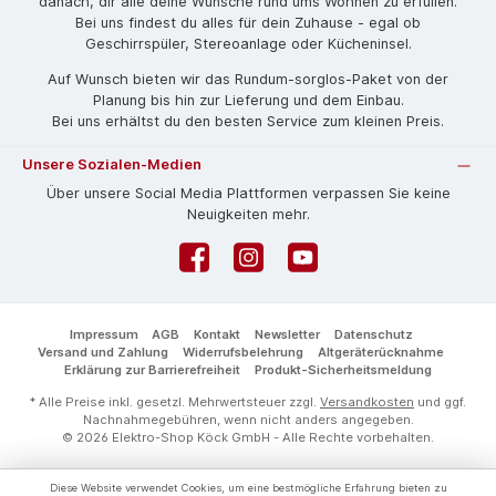
danach, dir alle deine Wünsche rund ums Wohnen zu erfüllen.
Bei uns findest du alles für dein Zuhause - egal ob
Geschirrspüler, Stereoanlage oder Kücheninsel.
Auf Wunsch bieten wir das Rund­um-sorg­los-Pa­ket von der
Planung bis hin zur Lieferung und dem Einbau.
Bei uns erhältst du den besten Service zum kleinen Preis.
Unsere Sozialen-Medien
Über unsere Social Media Plattformen verpassen Sie keine
Neuigkeiten mehr.
Facebook
Instagram
YouTube
Impressum
AGB
Kontakt
Newsletter
Datenschutz
Versand und Zahlung
Widerrufsbelehrung
Altgeräterücknahme
Erklärung zur Barrierefreiheit
Produkt-Sicherheitsmeldung
* Alle Preise inkl. gesetzl. Mehrwertsteuer zzgl.
Versandkosten
und ggf.
Nachnahmegebühren, wenn nicht anders angegeben.
© 2026 Elektro-Shop Köck GmbH - Alle Rechte vorbehalten.
Diese Website verwendet Cookies, um eine bestmögliche Erfahrung bieten zu