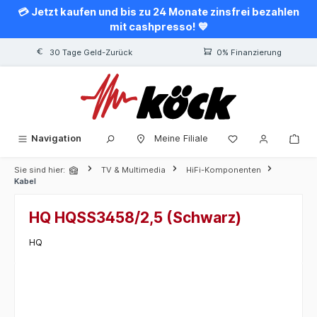
💳 Jetzt kaufen und bis zu 24 Monate zinsfrei bezahlen
alt springen
mit cashpresso! 💙
30 Tage Geld-Zurück
0% Finanzierung
Navigation
Meine Filiale
Sie sind hier:
TV & Multimedia
HiFi-Komponenten
Kabel
HQ HQSS3458/2,5 (Schwarz)
HQ
Bildergalerie überspringen