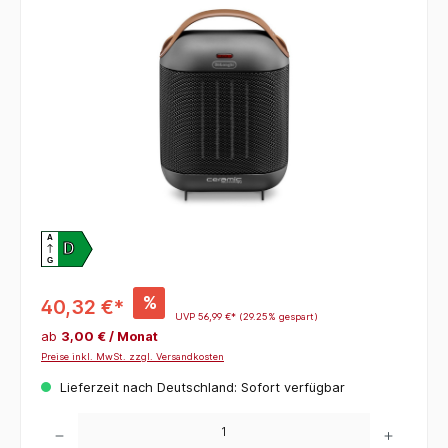
Bildergalerie überspringen
A
D
G
%
40,32 €*
UVP
56,99 €*
(29.25% gespart)
ab
3,00 € / Monat
Preise inkl. MwSt. zzgl. Versandkosten
Lieferzeit nach Deutschland: Sofort verfügbar
Produkt Anzahl: Gib den gewünschten Wert ein oder benutze die Schaltflächen um die 