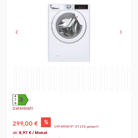
Bildergalerie überspringen
A
B
G
Datenblatt
%
299,00 €
UVP
699,00 €*
(57.22% gespart)
ab
8,97 € / Monat