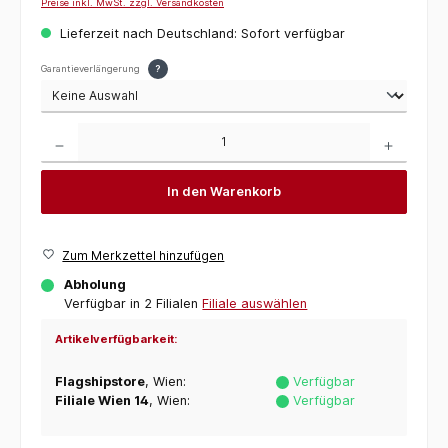
Preise inkl. MwSt. zzgl. Versandkosten
Lieferzeit nach Deutschland: Sofort verfügbar
Garantieverlängerung
?
Produkt Anzahl: Gib den gewünschten Wert ein oder benutze die Schaltflächen um die 
In den Warenkorb
Zum Merkzettel hinzufügen
Abholung
Verfügbar in 2 Filialen
Filiale auswählen
Artikelverfügbarkeit:
Flagshipstore
, Wien:
Verfügbar
Filiale Wien 14
, Wien:
Verfügbar