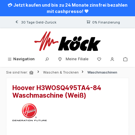
💳 Jetzt kaufen und bis zu 24 Monate zinsfrei bezahlen
alt springen
mit cashpresso! 💙
30 Tage Geld-Zurück
0% Finanzierung
Navigation
Meine Filiale
Sie sind hier:
Waschen & Trocknen
Waschmaschinen
Hoover H3WOSQ495TA4-84
Waschmaschine (Weiß)