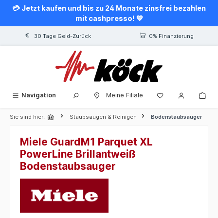
💳 Jetzt kaufen und bis zu 24 Monate zinsfrei bezahlen
alt springen
mit cashpresso! 💙
30 Tage Geld-Zurück
0% Finanzierung
Navigation
Meine Filiale
Sie sind hier:
Staubsaugen & Reinigen
Bodenstaubsauger
Miele GuardM1 Parquet XL
PowerLine Brillantweiß
Bodenstaubsauger