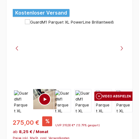
Bildergalerie überspringen
Kostenloser Versand
VIDEO ABSPIELEN
%
275,00 €
UVP
319,00 €*
(13.79% gespart)
ab
8,25 € / Monat
Preise inkl. MwSt. zzgl. Versandkosten