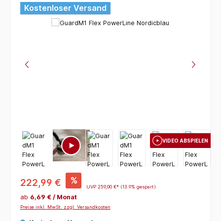
Bildergalerie überspringen
Kostenloser Versand
VIDEO ABSPIELEN
%
222,99 €
UVP
259,00 €*
(13.9% gespart)
ab
6,69 € / Monat
Preise inkl. MwSt. zzgl. Versandkosten