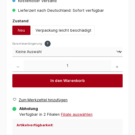
Kostenloser Versand
Lieferzeit nach Deutschland: Sofort verfügbar
auswählen
Zustand
Neu
Verpackung leicht beschädigt
Garantieverlängerung
?
Produkt Anzahl: Gib den gewünschten Wert ein oder benutze die Schaltflächen um die 
In den Warenkorb
Zum Merkzettel hinzufügen
Abholung
Verfügbar in 2 Filialen
Filiale auswählen
Artikelverfügbarkeit: