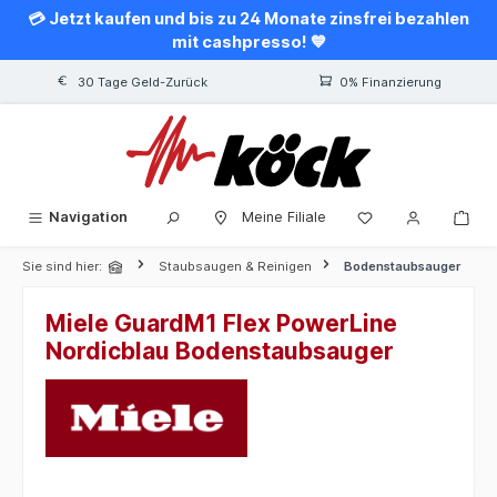
💳 Jetzt kaufen und bis zu 24 Monate zinsfrei bezahlen
alt springen
mit cashpresso! 💙
30 Tage Geld-Zurück
0% Finanzierung
Navigation
Meine Filiale
Sie sind hier:
Staubsaugen & Reinigen
Bodenstaubsauger
Miele GuardM1 Flex PowerLine
Nordicblau Bodenstaubsauger