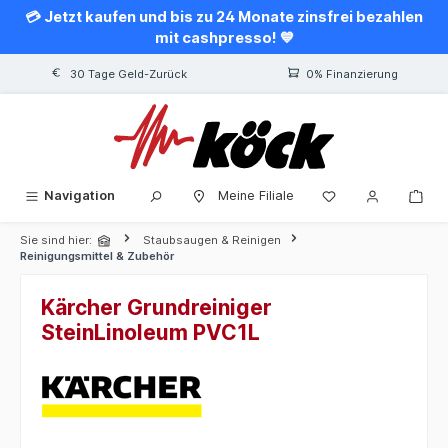
💳 Jetzt kaufen und bis zu 24 Monate zinsfrei bezahlen
alt springen
mit cashpresso! 💙
30 Tage Geld-Zurück
0% Finanzierung
Navigation
Meine Filiale
Sie sind hier:
Staubsaugen & Reinigen
Reinigungsmittel & Zubehör
Kärcher Grundreiniger
SteinLinoleum PVC1L