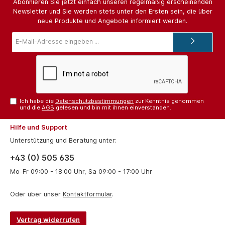
Abonnieren Sie jetzt einfach unseren regelmäßig erscheinenden
Newsletter und Sie werden stets unter den Ersten sein, die über
neue Produkte und Angebote informiert werden.
E-
Mail-
Adresse*
Ich habe die
Datenschutzbestimmungen
zur Kenntnis genommen
und die
AGB
gelesen und bin mit ihnen einverstanden.
Hilfe und Support
Unterstützung und Beratung unter:
+43 (0) 505 635
Mo-Fr 09:00 - 18:00 Uhr, Sa 09:00 - 17:00 Uhr
Oder über unser
Kontaktformular
.
Vertrag widerrufen