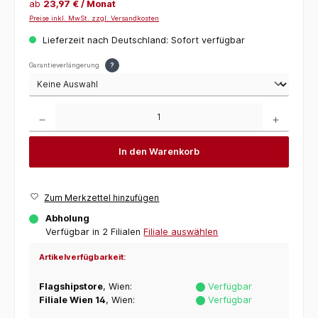
ab
23,97 € / Monat
Preise inkl. MwSt. zzgl. Versandkosten
Lieferzeit nach Deutschland: Sofort verfügbar
Garantieverlängerung
?
Produkt Anzahl: Gib den gewünschten Wert ein oder benutze die Schaltflächen um die 
In den Warenkorb
Zum Merkzettel hinzufügen
Abholung
Verfügbar in 2 Filialen
Filiale auswählen
Artikelverfügbarkeit:
Flagshipstore
, Wien:
Verfügbar
Filiale Wien 14
, Wien:
Verfügbar