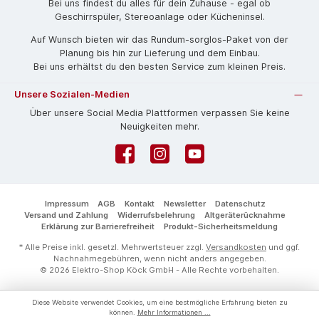
Bei uns findest du alles für dein Zuhause - egal ob
Geschirrspüler, Stereoanlage oder Kücheninsel.
Auf Wunsch bieten wir das Rund­um-sorg­los-Pa­ket von der
Planung bis hin zur Lieferung und dem Einbau.
Bei uns erhältst du den besten Service zum kleinen Preis.
Unsere Sozialen-Medien
Über unsere Social Media Plattformen verpassen Sie keine
Neuigkeiten mehr.
Facebook
Instagram
YouTube
Impressum
AGB
Kontakt
Newsletter
Datenschutz
Versand und Zahlung
Widerrufsbelehrung
Altgeräterücknahme
Erklärung zur Barrierefreiheit
Produkt-Sicherheitsmeldung
* Alle Preise inkl. gesetzl. Mehrwertsteuer zzgl.
Versandkosten
und ggf.
Nachnahmegebühren, wenn nicht anders angegeben.
© 2026 Elektro-Shop Köck GmbH - Alle Rechte vorbehalten.
Diese Website verwendet Cookies, um eine bestmögliche Erfahrung bieten zu
können.
Mehr Informationen ...