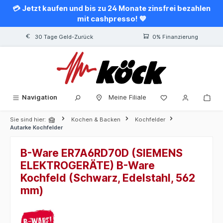
💳 Jetzt kaufen und bis zu 24 Monate zinsfrei bezahlen
alt springen
mit cashpresso! 💙
30 Tage Geld-Zurück
0% Finanzierung
Navigation
Meine Filiale
Sie sind hier:
Kochen & Backen
Kochfelder
Autarke Kochfelder
B-Ware ER7A6RD70D (SIEMENS
ELEKTROGERÄTE) B-Ware
Kochfeld (Schwarz, Edelstahl, 562
mm)