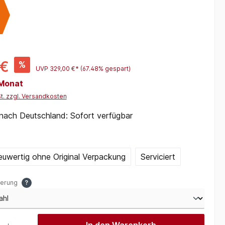
 €
%
UVP
329,00 €*
(67.48% gespart)
 Monat
St. zzgl. Versandkosten
 nach Deutschland: Sofort verfügbar
swählen
uwertig ohne Original Verpackung
Serviciert
gerung
?
 Gib den gewünschten Wert ein oder benutze die Schaltflächen um die Anzah