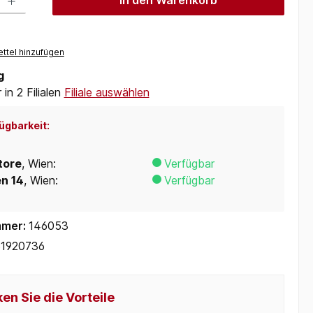
In den Warenkorb
ttel hinzufügen
g
in 2 Filialen
Filiale auswählen
ügbarkeit:
tore
, Wien:
Verfügbar
en 14
, Wien:
Verfügbar
mmer:
146053
1920736
en Sie die Vorteile