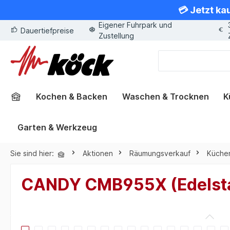
💳 Jetzt ka
springen
Zur Hauptnavigation springen
Eigener Fuhrpark und
Dauertiefpreise
Zustellung
Kochen & Backen
Waschen & Trocknen
K
Garten & Werkzeug
Sie sind hier:
Aktionen
Räumungsverkauf
Küche
CANDY CMB955X (Edelstah