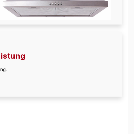
eistung
ung.