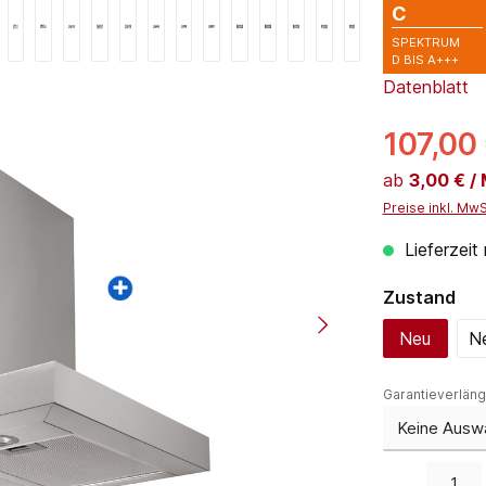
C
SPEKTRUM
D BIS A+++
Datenblatt
107,00
ab
3,00 € /
Preise inkl. Mw
Lieferzeit
au
Zustand
Neu
Ne
Garantieverlän
Produkt Anzahl: