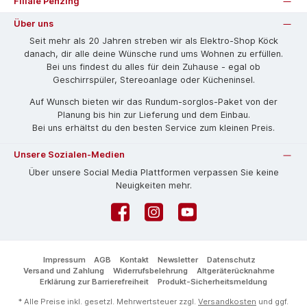
Filiale Penzing
Über uns
Seit mehr als 20 Jahren streben wir als Elektro-Shop Köck
danach, dir alle deine Wünsche rund ums Wohnen zu erfüllen.
Bei uns findest du alles für dein Zuhause - egal ob
Geschirrspüler, Stereoanlage oder Kücheninsel.
Auf Wunsch bieten wir das Rund­um-sorg­los-Pa­ket von der
Planung bis hin zur Lieferung und dem Einbau.
Bei uns erhältst du den besten Service zum kleinen Preis.
Unsere Sozialen-Medien
Über unsere Social Media Plattformen verpassen Sie keine
Neuigkeiten mehr.
Facebook
Instagram
YouTube
Impressum
AGB
Kontakt
Newsletter
Datenschutz
Versand und Zahlung
Widerrufsbelehrung
Altgeräterücknahme
Erklärung zur Barrierefreiheit
Produkt-Sicherheitsmeldung
* Alle Preise inkl. gesetzl. Mehrwertsteuer zzgl.
Versandkosten
und ggf.