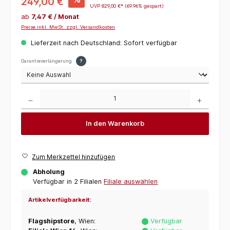
249,00 €
UVP
829,00 €*
(69.96% gespart)
ab
7,47 € / Monat
Preise inkl. MwSt. zzgl. Versandkosten
Lieferzeit nach Deutschland: Sofort verfügbar
Garantieverlängerung
?
Produkt Anzahl: Gib den gewünschten Wert ein oder benutze die Schaltflächen um die 
In den Warenkorb
Zum Merkzettel hinzufügen
Abholung
Verfügbar in 2 Filialen
Filiale auswählen
Artikelverfügbarkeit:
Flagshipstore
, Wien:
Verfügbar