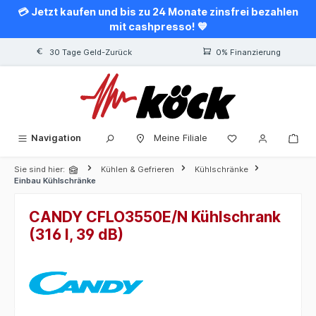
💳 Jetzt kaufen und bis zu 24 Monate zinsfrei bezahlen
alt springen
mit cashpresso! 💙
30 Tage Geld-Zurück
0% Finanzierung
Navigation
Meine Filiale
Sie sind hier:
Kühlen & Gefrieren
Kühlschränke
Einbau Kühlschränke
CANDY CFLO3550E/N Kühlschrank
(316 l, 39 dB)