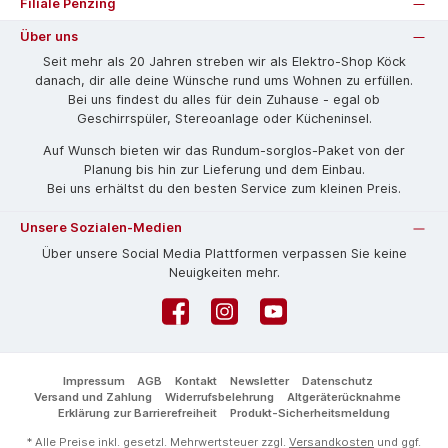
Filiale Penzing
Über uns
Seit mehr als 20 Jahren streben wir als Elektro-Shop Köck
danach, dir alle deine Wünsche rund ums Wohnen zu erfüllen.
Bei uns findest du alles für dein Zuhause - egal ob
Geschirrspüler, Stereoanlage oder Kücheninsel.
Auf Wunsch bieten wir das Rund­um-sorg­los-Pa­ket von der
Planung bis hin zur Lieferung und dem Einbau.
Bei uns erhältst du den besten Service zum kleinen Preis.
Unsere Sozialen-Medien
Über unsere Social Media Plattformen verpassen Sie keine
Neuigkeiten mehr.
Facebook
Instagram
YouTube
Impressum
AGB
Kontakt
Newsletter
Datenschutz
Versand und Zahlung
Widerrufsbelehrung
Altgeräterücknahme
Erklärung zur Barrierefreiheit
Produkt-Sicherheitsmeldung
* Alle Preise inkl. gesetzl. Mehrwertsteuer zzgl.
Versandkosten
und ggf.