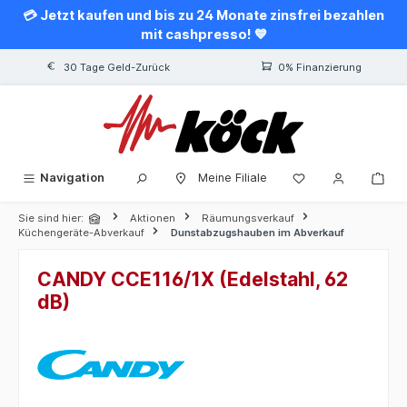
💳 Jetzt kaufen und bis zu 24 Monate zinsfrei bezahlen
alt springen
mit cashpresso! 💙
30 Tage Geld-Zurück
0% Finanzierung
Navigation
Meine Filiale
Sie sind hier:
Aktionen
Räumungsverkauf
Küchengeräte-Abverkauf
Dunstabzugshauben im Abverkauf
CANDY CCE116/1X (Edelstahl, 62
dB)