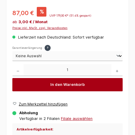
%
87,00 €
UVP
179,00 €*
(51.4% gespart)
ab
3,00 € / Monat
Preise inkl. MwSt. zzgl. Versandkosten
Lieferzeit nach Deutschland: Sofort verfügbar
Garantieverlängerung
?
Produkt Anzahl: Gib den gewünschten Wert ein oder benutze die Schaltflächen um die 
In den Warenkorb
Zum Merkzettel hinzufügen
Abholung
Verfügbar in 2 Filialen
Filiale auswählen
Artikelverfügbarkeit: