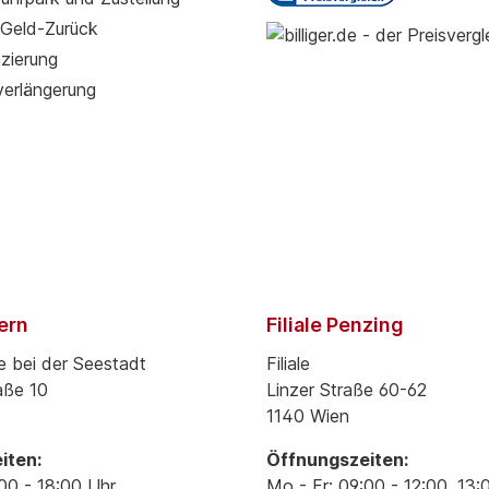
Geld-Zurück
zierung
verlängerung
pern
Filiale Penzing
e bei der Seestadt
Filiale
aße 10
Linzer Straße 60-62
1140 Wien
iten:
Öffnungszeiten:
00 - 18:00 Uhr
Mo - Fr: 09:00 - 12:00, 13: