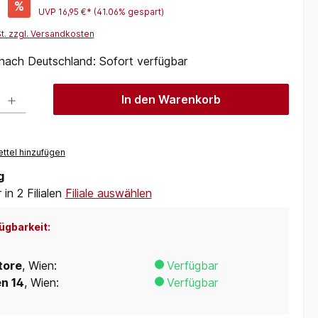
*
%
UVP
16,95 €*
(41.06% gespart)
St. zzgl. Versandkosten
 nach Deutschland: Sofort verfügbar
 Gib den gewünschten Wert ein oder benutze die Schaltflächen um die Anzah
In den Warenkorb
ttel hinzufügen
g
in 2 Filialen
Filiale auswählen
ügbarkeit:
tore
, Wien:
Verfügbar
en 14
, Wien:
Verfügbar