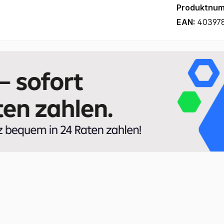
Produktnu
EAN:
40397