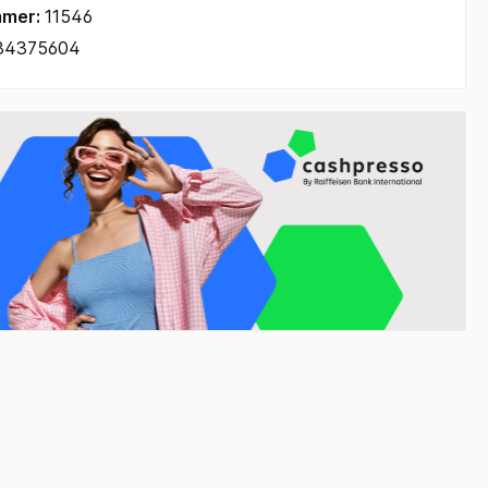
mmer:
11546
84375604