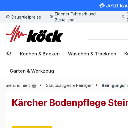
💳 Jetzt ka
springen
Zur Hauptnavigation springen
Eigener Fuhrpark und
Dauertiefpreise
Zustellung
Kochen & Backen
Waschen & Trocknen
K
Garten & Werkzeug
Sie sind hier:
Staubsaugen & Reinigen
Reinigungsmi
Kärcher Bodenpflege Stei