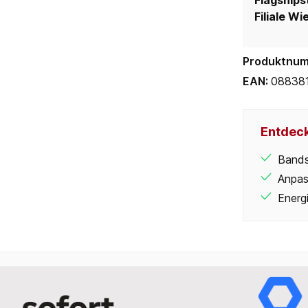
Flagships
Filiale Wi
Produktnu
EAN:
08838
Entdeck
Bands
Anpas
Energi