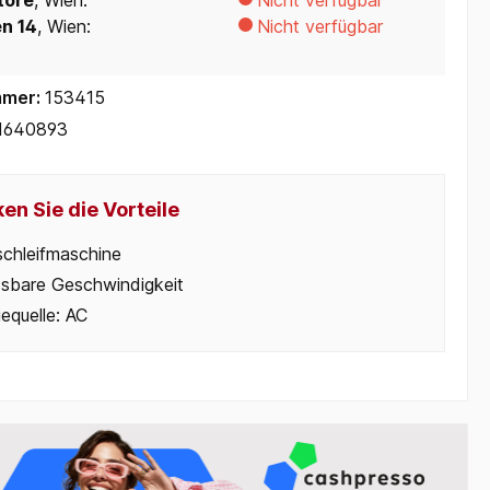
tore
, Wien:
Nicht verfügbar
en 14
, Wien:
Nicht verfügbar
mmer:
153415
1640893
en Sie die Vorteile
chleifmaschine
sbare Geschwindigkeit
equelle: AC