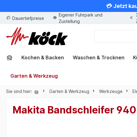
💳 Jetzt ka
springen
Zur Hauptnavigation springen
Eigener Fuhrpark und
Dauertiefpreise
Zustellung
Kochen & Backen
Waschen & Trocknen
K
Garten & Werkzeug
Sie sind hier:
Garten & Werkzeug
Werkzeuge
E
Makita Bandschleifer 94