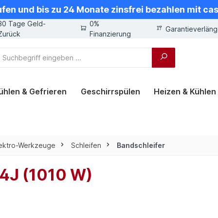
ufen und bis zu 24 Monate zinsfrei bezahlen mit ca
30 Tage Geld-
0%
Garantieverlän
Zurück
Finanzierung
ühlen & Gefrieren
Geschirrspülen
Heizen & Kühlen
lektro-Werkzeuge
Schleifen
Bandschleifer
04J (1010 W)