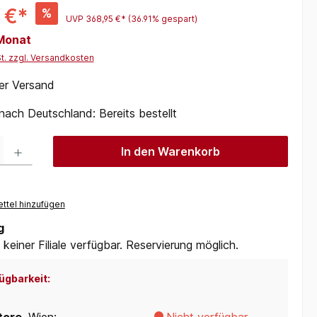
 €*
%
UVP
368,95 €*
(36.91% gespart)
 Monat
St. zzgl. Versandkosten
er Versand
 nach Deutschland: Bereits bestellt
 Gib den gewünschten Wert ein oder benutze die Schaltflächen um die Anzah
In den Warenkorb
ttel hinzufügen
g
 keiner Filiale verfügbar. Reservierung möglich.
ügbarkeit: