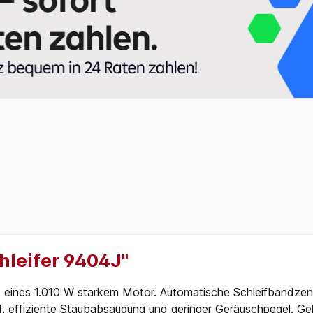
hleifer 9404J"
nk eines 1.010 W starkem Motor. Automatische Schleifbandzent
effiziente Staubabsaugung und geringer Geräuschpegel. Geli