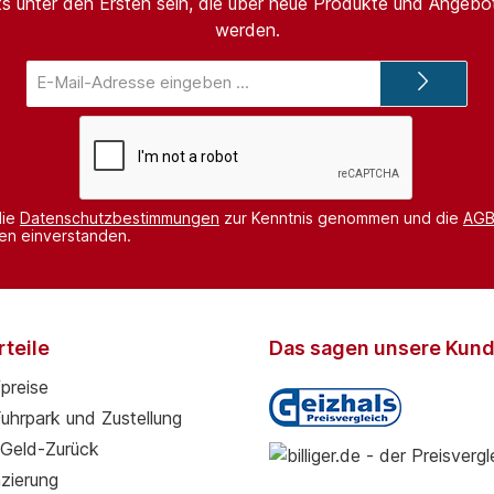
s unter den Ersten sein, die über neue Produkte und Angebot
werden.
E-
Mail-
Adresse*
die
Datenschutzbestimmungen
zur Kenntnis genommen und die
AG
nen einverstanden.
teile
Das sagen unsere Kun
preise
Fuhrpark und Zustellung
Geld-Zurück
zierung