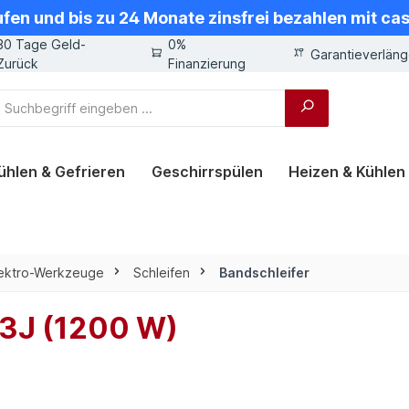
ufen und bis zu 24 Monate zinsfrei bezahlen mit ca
30 Tage Geld-
0%
Garantieverlän
Zurück
Finanzierung
ühlen & Gefrieren
Geschirrspülen
Heizen & Kühlen
lektro-Werkzeuge
Schleifen
Bandschleifer
03J (1200 W)