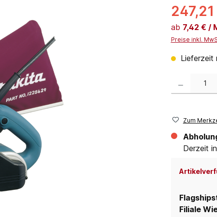
247,21
ab
7,42 € /
Preise inkl. Mw
Lieferzeit
Produkt Anzahl:
Zum Merkze
Abholun
Derzeit in
Artikelverf
Flagships
Filiale Wi