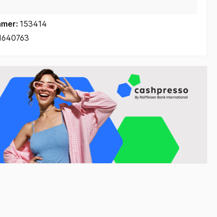
mmer:
153414
1640763