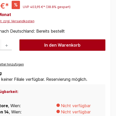
 €*
%
UVP
403,95 €*
(38.8% gespart)
 Monat
St. zzgl. Versandkosten
 nach Deutschland: Bereits bestellt
 Gib den gewünschten Wert ein oder benutze die Schaltflächen um die Anzah
In den Warenkorb
ttel hinzufügen
g
 keiner Filiale verfügbar. Reservierung möglich.
ügbarkeit:
tore
, Wien:
Nicht verfügbar
en 14
, Wien:
Nicht verfügbar