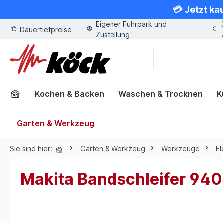
💳 Jetzt ka
springen
Zur Hauptnavigation springen
Eigener Fuhrpark und
Dauertiefpreise
Zustellung
Kochen & Backen
Waschen & Trocknen
K
Garten & Werkzeug
Sie sind hier:
Garten & Werkzeug
Werkzeuge
E
Makita Bandschleifer 94