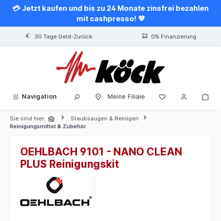
💳 Jetzt kaufen und bis zu 24 Monate zinsfrei bezahlen
alt springen
mit cashpresso! 💙
30 Tage Geld-Zurück
0% Finanzierung
Navigation
Meine Filiale
Sie sind hier:
Staubsaugen & Reinigen
Reinigungsmittel & Zubehör
OEHLBACH 9101 - NANO CLEAN
PLUS Reinigungskit