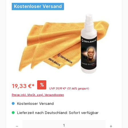
Bildergalerie überspringen
Kostenloser Versand
%
19,33 €*
UVP
39,99 €*
(51.66% gespart)
Preise inkl. MwSt. zzgl. Versandkosten
Kostenloser Versand
Lieferzeit nach Deutschland: Sofort verfügbar
Produkt Anzahl: Gib den gewünschten Wert ein oder benutze die Schaltflächen um die 