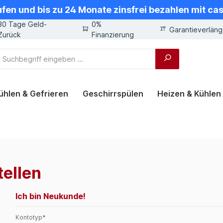
ufen und bis zu 24 Monate zinsfrei bezahlen mit ca
30 Tage Geld-
0%
Garantieverlän
Zurück
Finanzierung
ühlen & Gefrieren
Geschirrspülen
Heizen & Kühlen
tellen
Ich bin Neukunde!
Persönliche Informationen
Kontotyp*