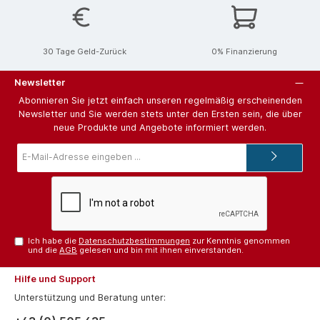
30 Tage Geld-Zurück
0% Finanzierung
Newsletter
Abonnieren Sie jetzt einfach unseren regelmäßig erscheinenden
Newsletter und Sie werden stets unter den Ersten sein, die über
neue Produkte und Angebote informiert werden.
E-
Mail-
Adresse*
Ich habe die
Datenschutzbestimmungen
zur Kenntnis genommen
und die
AGB
gelesen und bin mit ihnen einverstanden.
Hilfe und Support
Unterstützung und Beratung unter: