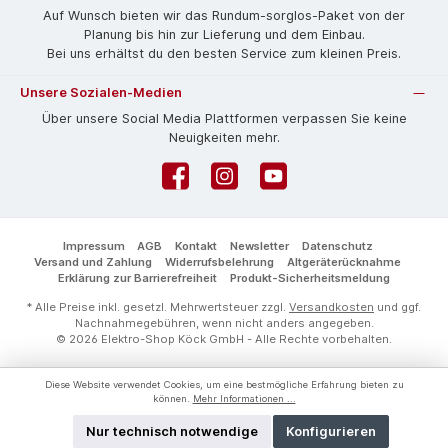
Auf Wunsch bieten wir das Rund­um-sorg­los-Pa­ket von der
Planung bis hin zur Lieferung und dem Einbau.
Bei uns erhältst du den besten Service zum kleinen Preis.
Unsere Sozialen-Medien
Über unsere Social Media Plattformen verpassen Sie keine
Neuigkeiten mehr.
Facebook
Instagram
YouTube
Impressum
AGB
Kontakt
Newsletter
Datenschutz
Versand und Zahlung
Widerrufsbelehrung
Altgeräterücknahme
Erklärung zur Barrierefreiheit
Produkt-Sicherheitsmeldung
* Alle Preise inkl. gesetzl. Mehrwertsteuer zzgl.
Versandkosten
und ggf.
Nachnahmegebühren, wenn nicht anders angegeben.
© 2026 Elektro-Shop Köck GmbH - Alle Rechte vorbehalten.
Diese Website verwendet Cookies, um eine bestmögliche Erfahrung bieten zu
können.
Mehr Informationen ...
Nur technisch notwendige
Konfigurieren