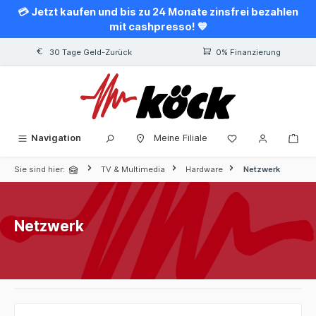
💳 Jetzt kaufen und bis zu 24 Monate zinsfrei bezahlen
alt springen
mit cashpresso! 💙
30 Tage Geld-Zurück
0% Finanzierung
Navigation
Meine Filiale
Sie sind hier:
TV & Multimedia
Hardware
Netzwerk
Netzwerk