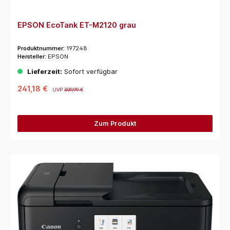
EPSON EcoTank ET-M2120 grau
Produktnummer:
197248
Hersteller:
EPSON
Lieferzeit:
Sofort verfügbar
241,18 €
UVP
309,99 €
Zum Produkt