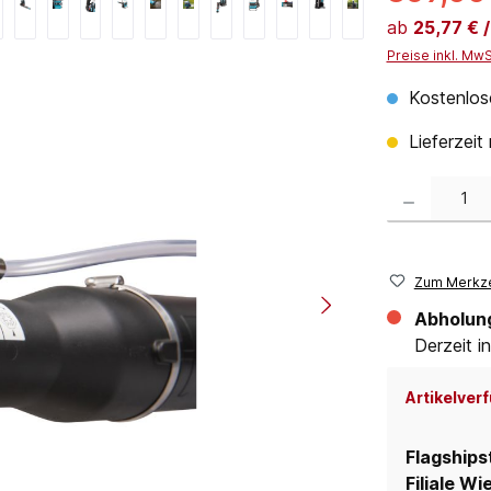
ab
25,77 € 
Preise inkl. Mw
Kostenlos
Lieferzeit
Produkt Anzahl:
Zum Merkze
Abholun
Derzeit in
Artikelverf
Flagships
Filiale Wi