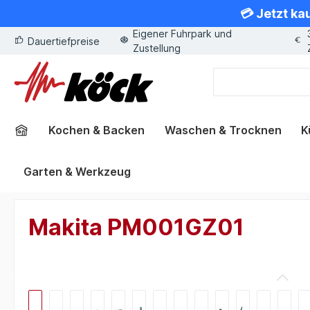
💳 Jetzt ka
springen
Zur Hauptnavigation springen
Eigener Fuhrpark und
Dauertiefpreise
Zustellung
Kochen & Backen
Waschen & Trocknen
K
Garten & Werkzeug
Makita PM001GZ01
Bildergalerie überspringen