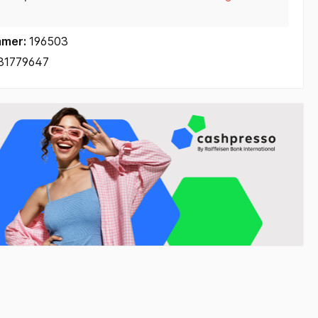
mmer:
196503
81779647