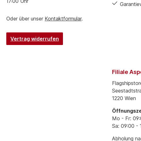
17:00 Uhr
Garantie
Oder über unser
Kontaktformular
.
Vertrag widerrufen
Filiale As
Flagshipstor
Seestadtstr
1220 Wien
Öffnungsze
Mo - Fr: 09:
Sa: 09:00 - 
Abholung nac