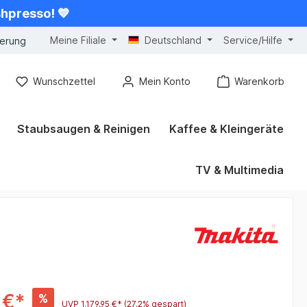
shpresso! 💙
Meine Filiale
Deutschland
Service/Hilfe
gerung
Wunschzettel
Mein Konto
Warenkorb
Staubsaugen & Reinigen
Kaffee & Kleingeräte
TV & Multimedia
 €*
%
UVP
1.179,95 €*
(27.2% gespart)