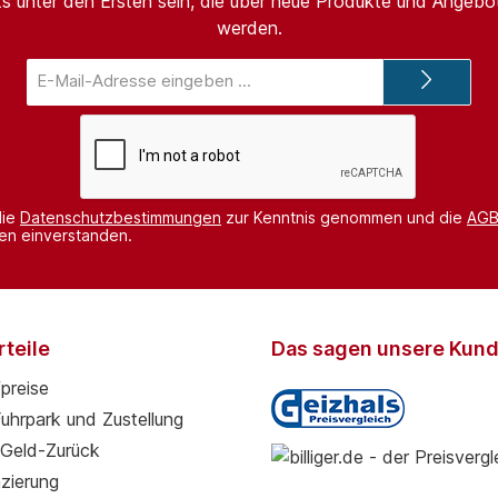
s unter den Ersten sein, die über neue Produkte und Angebot
werden.
E-
Mail-
Adresse*
die
Datenschutzbestimmungen
zur Kenntnis genommen und die
AG
nen einverstanden.
teile
Das sagen unsere Kun
preise
Fuhrpark und Zustellung
Geld-Zurück
zierung