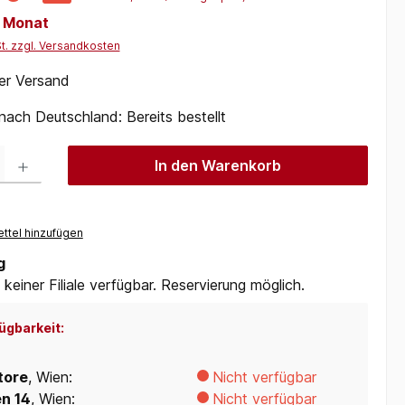
/ Monat
St. zzgl. Versandkosten
er Versand
 nach Deutschland: Bereits bestellt
 Gib den gewünschten Wert ein oder benutze die Schaltflächen um die Anzah
In den Warenkorb
ttel hinzufügen
g
 keiner Filiale verfügbar. Reservierung möglich.
ügbarkeit:
tore
, Wien:
Nicht verfügbar
en 14
, Wien:
Nicht verfügbar