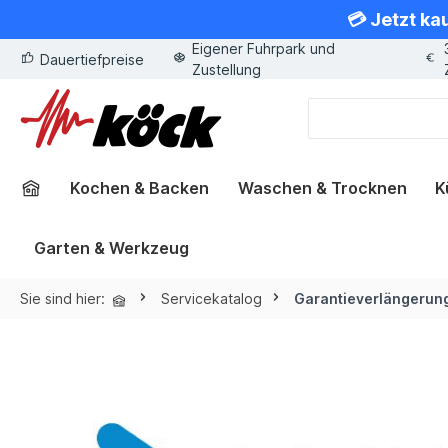
💳 Jetzt ka
springen
Zur Hauptnavigation springen
Eigener Fuhrpark und
Dauertiefpreise
Zustellung
Kochen & Backen
Waschen & Trocknen
K
Garten & Werkzeug
Sie sind hier:
Servicekatalog
Garantieverlängerun