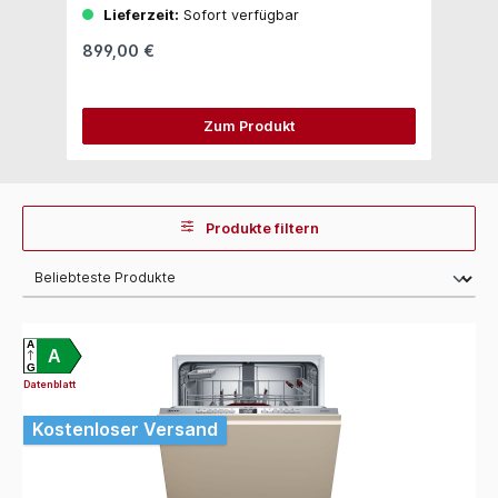
Lieferzeit:
Sofort verfügbar
899,00 €
8
Zum Produkt
Produkte filtern
A
A
G
Datenblatt
Kostenloser Versand