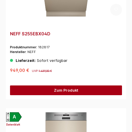
NEFF S255EBX04D
Produktnummer:
182817
Hersteller:
NEFF
Lieferzeit:
Sofort verfügbar
949,00 €
UVP
1.439,00 €
Zum Produkt
A
A
G
Datenblatt