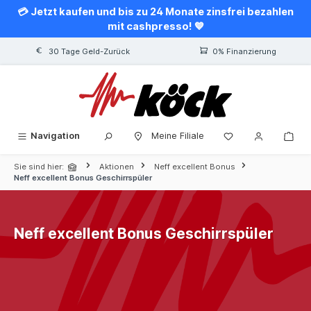
💳 Jetzt kaufen und bis zu 24 Monate zinsfrei bezahlen
alt springen
mit cashpresso! 💙
30 Tage Geld-Zurück
0% Finanzierung
Navigation
Meine Filiale
Sie sind hier:
Aktionen
Neff excellent Bonus
Neff excellent Bonus Geschirrspüler
Neff excellent Bonus Geschirrspüler