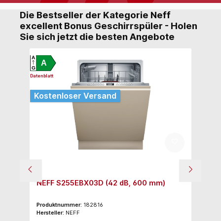
Die Bestseller der Kategorie Neff
excellent Bonus Geschirrspüler - Holen
Sie sich jetzt die besten Angebote
A
A
A
G
G
Datenblatt
Datenb
Kostenloser Versand
Ko
NEFF S255EBX03D (42 dB, 600 mm)
N
Produktnummer:
182816
Pr
Hersteller:
NEFF
Her