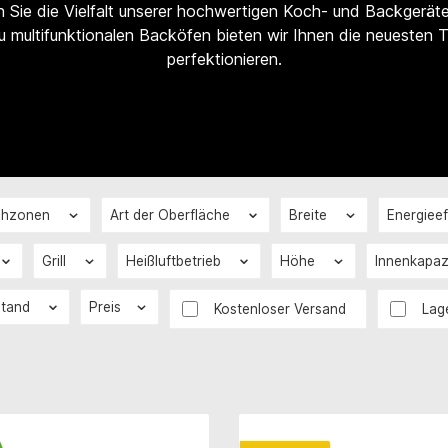
 Sie die Vielfalt unserer hochwertigen Koch- und Backgeräte 
u multifunktionalen Backöfen bieten wir Ihnen die neuesten T
perfektionieren.
ochzonen
Art der Oberfläche
Breite
Energieef
Grill
Heißluftbetrieb
Höhe
Innenkapaz
stand
Preis
Filter hinzufügen: Versandkostenfrei
Kostenloser Versand
Lag