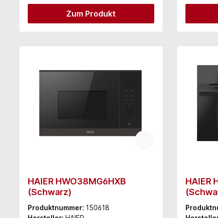
Zum Produkt
HAIER HWO38MG6HXB
HAIER
(Schwarz)
(Schwa
Produktnummer:
150618
Produkt
Hersteller:
HAIER
Herstelle