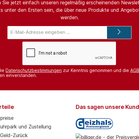
 Sie jetzt einfach unseren regelmäßig erscheinenden Newslet
s unter den Ersten sein, die über neue Produkte und Angebot
werden.
E-
Mail-
Adresse*
die
Datenschutzbestimmungen
zur Kenntnis genommen und die
AG
nen einverstanden.
teile
Das sagen unsere Kun
preise
Fuhrpark und Zustellung
Geld-Zurück