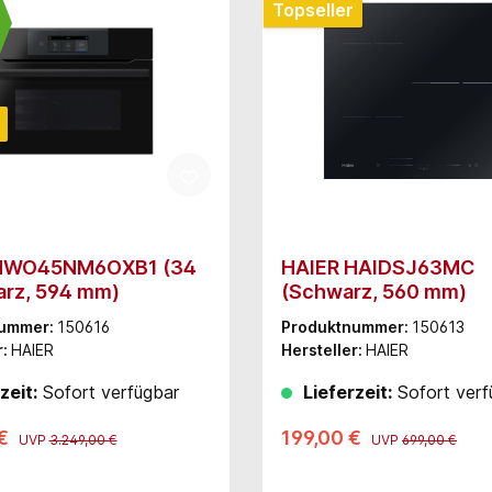
Topseller
HWO45NM6OXB1 (34
HAIER HAIDSJ63MC
arz, 594 mm)
(Schwarz, 560 mm)
nummer:
150616
Produktnummer:
150613
r:
HAIER
Hersteller:
HAIER
zeit:
Sofort verfügbar
Lieferzeit:
Sofort verf
 €
199,00 €
UVP
3.249,00 €
UVP
699,00 €