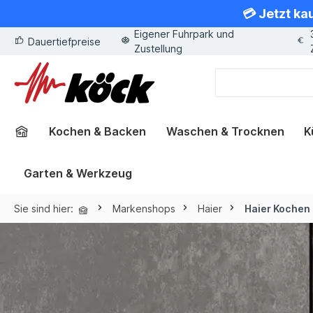
💳 Jetzt ka
springen
Zur Hauptnavigation springen
Eigener Fuhrpark und
Dauertiefpreise
Zustellung
Kochen & Backen
Waschen & Trocknen
K
Garten & Werkzeug
Sie sind hier:
Markenshops
Haier
Haier Kochen