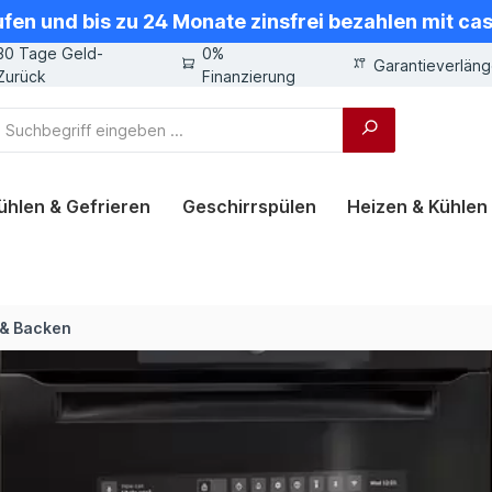
ufen und bis zu 24 Monate zinsfrei bezahlen mit ca
30 Tage Geld-
0%
Garantieverlän
Zurück
Finanzierung
ühlen & Gefrieren
Geschirrspülen
Heizen & Kühlen
 & Backen