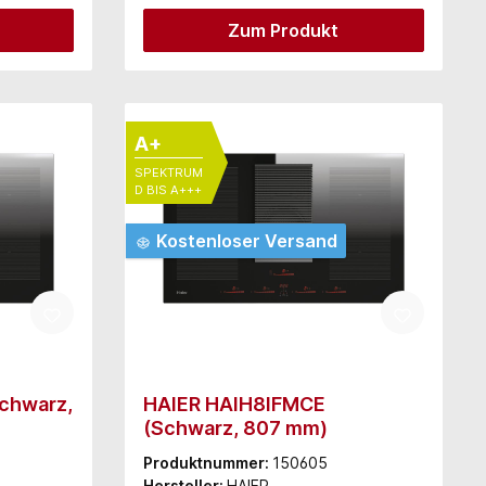
Zum Produkt
A+
SPEKTRUM
D BIS A+++
Kostenloser Versand
chwarz,
HAIER HAIH8IFMCE
(Schwarz, 807 mm)
Produktnummer:
150605
Hersteller:
HAIER