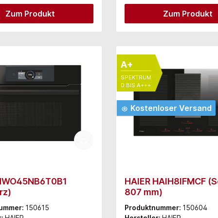
Zum Produkt
Zum Produkt
A+
SPEKTRUM
D BIS A+++
Kostenloser Versand
 HWO45NB6T0B1
HAIER HAIH8IFMCF (S
rz)
807 mm)
nummer:
150615
Produktnummer:
150604
r:
HAIER
Hersteller:
HAIER