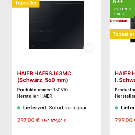
A++
Topseller
SPEKTRUM
D BIS A+++
Datenblatt
Topseller
HAIER HAFRSJ63MC
HAIER 
(Schwarz, 560 mm)
l, Schw
Produktnummer:
150610
Produkt
Hersteller:
HAIER
Herstelle
Lieferzeit:
Sofort verfügbar
Liefer
297,00 €
799,00
UVP
879,00 €