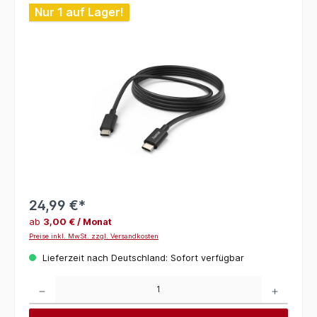
Bildergalerie überspringen
Nur 1 auf Lager!
24,99 €*
ab
3,00 € / Monat
Preise inkl. MwSt. zzgl. Versandkosten
Lieferzeit nach Deutschland: Sofort verfügbar
Produkt Anzahl: Gib den gewünschten Wert ein oder benutze die Schaltflächen um die 