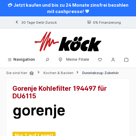
💳 Jetzt kaufen und bis zu 24 Monate zinsfrei bezahlen
alt springen
mit cashpresso! 💙
30 Tage Geld-Zurück
0% Finanzierung
Navigation
Meine Filiale
Sie sind hier:
Kochen & Backen
Dunstabzug-Zubehör
Gorenje Kohlefilter 194497 für
DU6115
Bildergalerie überspringen
Nur 1 auf Lager!