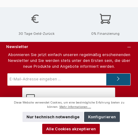
30 Tage Geld-Zurück
0% Finanzierung
Newsletter
Abonnieren Sie jetzt einfach unseren regelmäßig erscheinenden
Newsletter und Sie werden stets unter den Ersten sein, die über
neue Produkte und Angebote informiert werden.
E-
Mail-
Adresse*
Diese Website verwendet Cookies, um eine bestmögliche Erfahrung bieten zu
können.
Mehr Informationen ...
Ich habe die
Datenschutzbestimmungen
zur Kenntnis genommen
Nur technisch notwendige
Konfigurieren
und die
AGB
gelesen und bin mit ihnen einverstanden.
Alle Cookies akzeptieren
Hilfe und Support