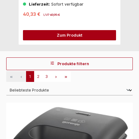
Lieferzeit:
Sofort verfügbar
40,33 €
1
UVP
69,99 €
Zum Produkt
Produkte filtern
1
2
3