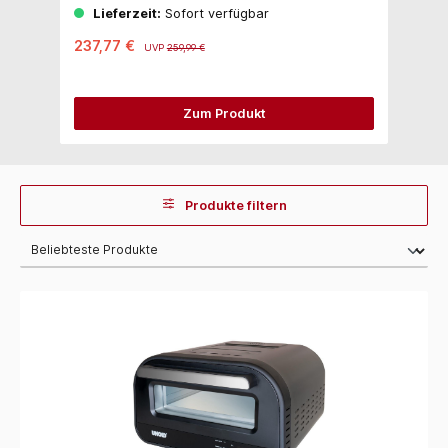
Lieferzeit:
Sofort verfügbar
237,77 €
2
UVP
259,99 €
Zum Produkt
Produkte filtern