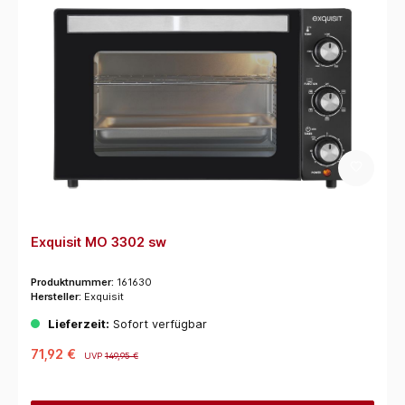
Exquisit MO 3302 sw
Produktnummer:
161630
Hersteller:
Exquisit
Lieferzeit:
Sofort verfügbar
71,92 €
UVP
149,95 €