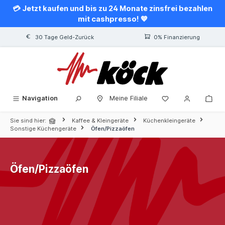
💳 Jetzt kaufen und bis zu 24 Monate zinsfrei bezahlen
alt springen
mit cashpresso! 💙
30 Tage Geld-Zurück
0% Finanzierung
Navigation
Meine Filiale
Sie sind hier:
Kaffee & Kleingeräte
Küchenkleingeräte
Sonstige Küchengeräte
Öfen/Pizzaöfen
Öfen/Pizzaöfen