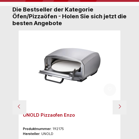
Die Bestseller der Kategorie
Öfen/Pizzaöfen - Holen Sie sich jetzt die
besten Angebote
Ko
UNOLD Pizzaofen Enzo
C
S
Produktnummer:
192175
Pr
Hersteller:
UNOLD
Her