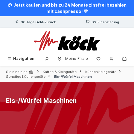
💳 Jetzt kaufen und bis zu 24 Monate zinsfrei bezahlen
alt springen
mit cashpresso! 💙
30 Tage Geld-Zurück
0% Finanzierung
Navigation
Meine Filiale
Sie sind hier:
Kaffee & Kleingeräte
Küchenkleingeräte
Sonstige Küchengeräte
Eis-/Würfel Maschinen
Eis-/Würfel Maschinen