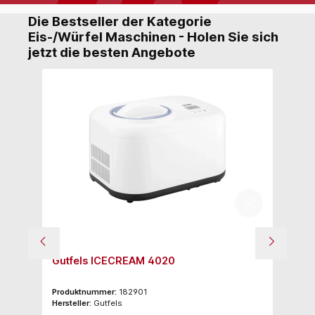
Die Bestseller der Kategorie
Eis-/Würfel Maschinen - Holen Sie sich
jetzt die besten Angebote
Ko
Gutfels ICECREAM 4020
G
Produktnummer:
182901
Pr
Hersteller:
Gutfels
Her