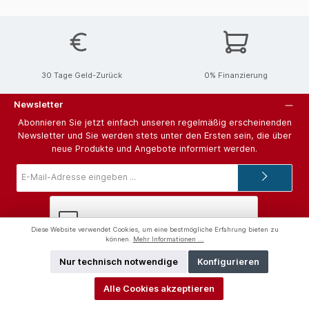
30 Tage Geld-Zurück
0% Finanzierung
Newsletter
Abonnieren Sie jetzt einfach unseren regelmäßig erscheinenden
Newsletter und Sie werden stets unter den Ersten sein, die über
neue Produkte und Angebote informiert werden.
E-
Mail-
Adresse*
Diese Website verwendet Cookies, um eine bestmögliche Erfahrung bieten zu
können.
Mehr Informationen ...
Ich habe die
Datenschutzbestimmungen
zur Kenntnis genommen
Nur technisch notwendige
Konfigurieren
und die
AGB
gelesen und bin mit ihnen einverstanden.
Alle Cookies akzeptieren
Hilfe und Support