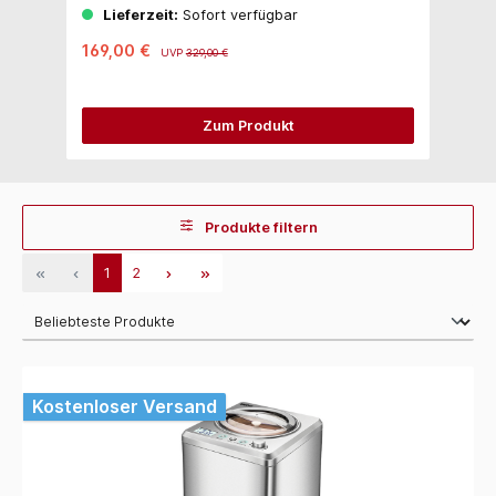
Lieferzeit:
Sofort verfügbar
169,00 €
1
UVP
329,00 €
Zum Produkt
Produkte filtern
1
2
Kostenloser Versand