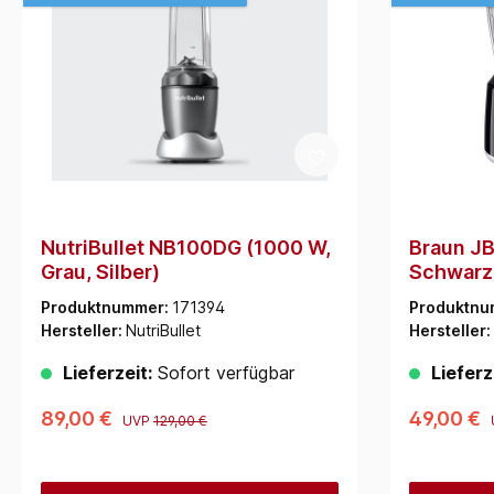
NutriBullet NB100DG (1000 W,
Braun J
Grau, Silber)
Schwarz
Produktnummer:
171394
Produktnu
Hersteller:
NutriBullet
Hersteller:
Lieferzeit:
Sofort verfügbar
Lieferz
89,00 €
49,00 €
UVP
129,00 €