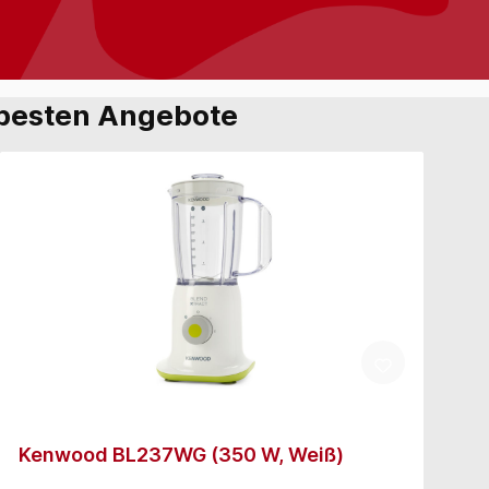
e besten Angebote
Kenwood BL237WG (350 W, Weiß)
T
G