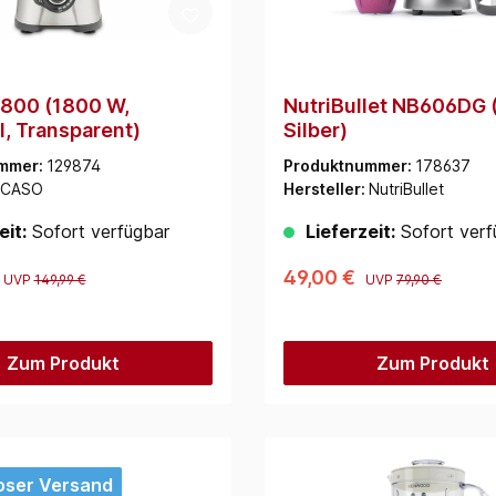
800 (1800 W,
NutriBullet NB606DG 
l, Transparent)
Silber)
mmer:
129874
Produktnummer:
178637
CASO
Hersteller:
NutriBullet
eit:
Sofort verfügbar
Lieferzeit:
Sofort verf
49,00 €
UVP
149,99 €
UVP
79,90 €
Zum Produkt
Zum Produkt
oser Versand