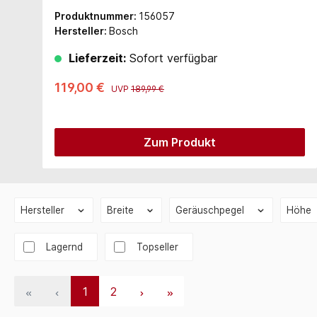
Produktnummer:
156057
Hersteller:
Bosch
Lieferzeit:
Sofort verfügbar
119,00 €
UVP
189,99 €
Zum Produkt
Hersteller
Breite
Geräuschpegel
Höhe
Lagernd
Topseller
1
2