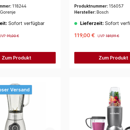
mmer:
118244
Produktnummer:
156057
Gorenje
Hersteller:
Bosch
eit:
Sofort verfügbar
Lieferzeit:
Sofort verf
119,00 €
UVP
99,00 €
UVP
189,99 €
Zum Produkt
Zum Produkt
oser Versand