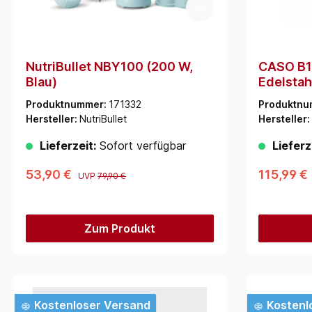
NutriBullet NBY100 (200 W,
CASO B1
Blau)
Edelstah
Produktnummer:
171332
Produktnu
Hersteller:
NutriBullet
Hersteller:
Lieferzeit:
Sofort verfügbar
Lieferz
53,90 €
115,99 €
UVP
79,90 €
Zum Produkt
Kostenloser Versand
Kostenl