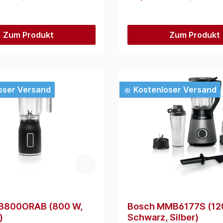
Zum Produkt
Zum Produkt
oser Versand
Kostenloser Versand
 B800ORAB (800 W,
Bosch MMB6177S (12
)
Schwarz, Silber)