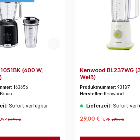
B1051BK (600 W,
Kenwood BL237WG (3
)
Weiß)
mmer:
163656
Produktnummer:
93187
Braun
Hersteller:
Kenwood
eit:
Sofort verfügbar
Lieferzeit:
Sofort verf
29,00 €
UVP
64,99 €
UVP
59,99 €