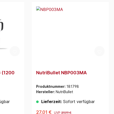
 (1200
NutriBullet NBP003MA
Produktnummer:
181798
Hersteller:
NutriBullet
ügbar
Lieferzeit:
Sofort verfügbar
27,01 €
UVP
39,99 €