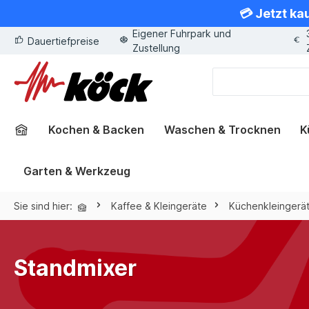
💳 Jetzt ka
springen
Zur Hauptnavigation springen
Eigener Fuhrpark und
Dauertiefpreise
Zustellung
Kochen & Backen
Waschen & Trocknen
K
Garten & Werkzeug
Sie sind hier:
Kaffee & Kleingeräte
Küchenkleingerä
Standmixer