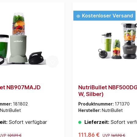
Kostenloser Versand
llet NB907MAJD
NutriBullet NBF500DG
W, Silber)
mmer:
181802
Produktnummer:
171370
NutriBullet
Hersteller:
NutriBullet
eit:
Sofort verfügbar
Lieferzeit:
Sofort verf
111,86 €
UVP
109,99 €
UVP
169,90 €