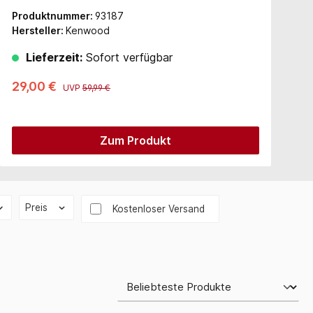
Produktnummer:
93187
P
Hersteller:
Kenwood
H
Lieferzeit:
Sofort verfügbar
29,00 €
5
UVP
59,99 €
Zum Produkt
Preis
Filter hinzufügen: Versandkostenfrei
Kostenloser Versand