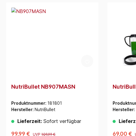
NutriBullet NB907MASN
NutriBu
Produktnummer:
181801
Produktnu
Hersteller:
NutriBullet
Hersteller:
Lieferzeit:
Sofort verfügbar
Lieferz
99,99 €
69,00 €
UVP
109,99 €