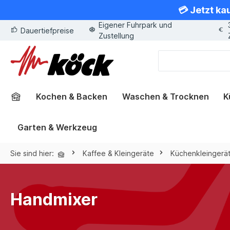
💳 Jetzt ka
springen
Zur Hauptnavigation springen
Eigener Fuhrpark und
Dauertiefpreise
Zustellung
Kochen & Backen
Waschen & Trocknen
K
Garten & Werkzeug
Sie sind hier:
Kaffee & Kleingeräte
Küchenkleingerä
Handmixer