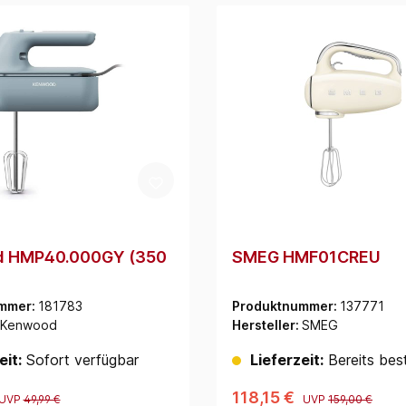
 HMP40.000GY (350
SMEG HMF01CREU
mmer:
181783
Produktnummer:
137771
Kenwood
Hersteller:
SMEG
eit:
Sofort verfügbar
Lieferzeit:
Bereits best
118,15 €
UVP
49,99 €
UVP
159,00 €