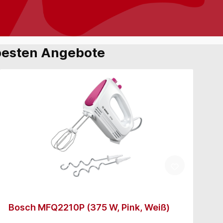
e besten Angebote
Bosch MFQ2210P (375 W, Pink, Weiß)
B
W