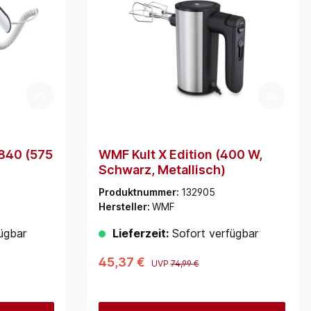
840 (575
WMF Kult X Edition (400 W,
Schwarz, Metallisch)
Produktnummer:
132905
Hersteller:
WMF
ügbar
Lieferzeit:
Sofort verfügbar
45,37 €
UVP
74,99 €