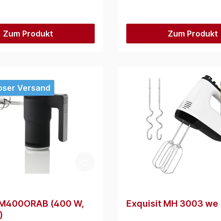
Zum Produkt
Zum Produkt
oser Versand
 M400ORAB (400 W,
Exquisit MH 3003 we
)