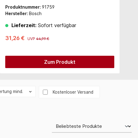
Produktnummer:
91759
P
Hersteller:
Bosch
H
Lieferzeit:
Sofort verfügbar
31,26 €
4
UVP
44,99 €
Zum Produkt
rtung mind.
Filter hinzufügen: Versandkostenfrei
Kostenloser Versand