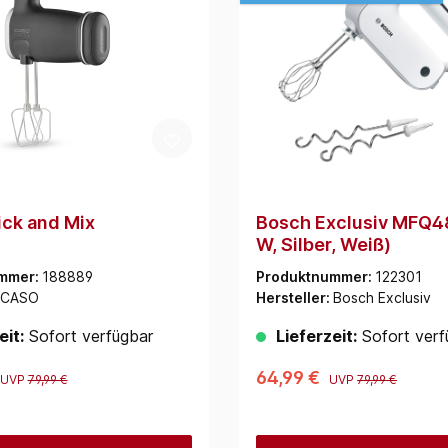
ck and Mix
Bosch Exclusiv MFQ4
W, Silber, Weiß)
mmer:
188889
Produktnummer:
122301
CASO
Hersteller:
Bosch Exclusiv
eit:
Sofort verfügbar
Lieferzeit:
Sofort verf
64,99 €
UVP
79,99 €
UVP
79,99 €