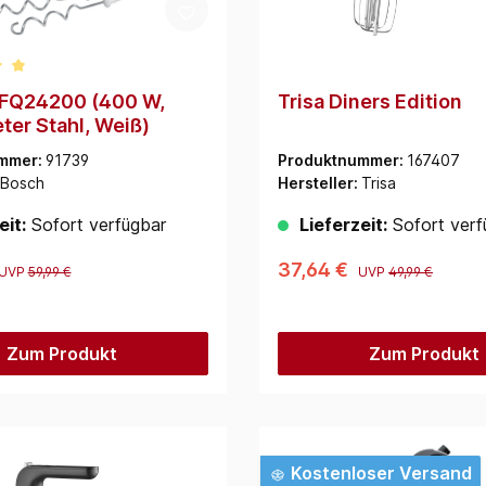
ittliche Bewertung von 5 von 5 Sternen
FQ24200 (400 W,
Trisa Diners Edition
ter Stahl, Weiß)
mmer:
91739
Produktnummer:
167407
Bosch
Hersteller:
Trisa
eit:
Sofort verfügbar
Lieferzeit:
Sofort verf
37,64 €
UVP
59,99 €
UVP
49,99 €
Zum Produkt
Zum Produkt
Kostenloser Versand