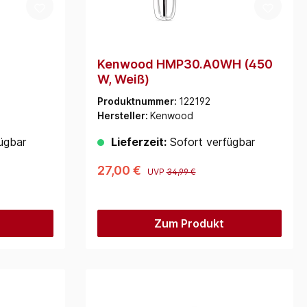
Kenwood HMP30.A0WH (450
W, Weiß)
Produktnummer:
122192
Hersteller:
Kenwood
ügbar
Lieferzeit:
Sofort verfügbar
27,00 €
UVP
34,99 €
Zum Produkt