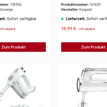
mmer:
118104
Produktnummer:
161629
Gorenje
Hersteller:
Exquisit
eit:
Sofort verfügbar
Lieferzeit:
Sofort verf
18,99 €
UVP
69,00 €
UVP
32,95 €
Zum Produkt
Zum Produkt