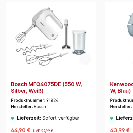
Bosch MFQ4075DE (550 W,
Kenwood
Silber, Weiß)
W, Blau)
Produktnummer:
91824
Produktnu
Hersteller:
Bosch
Hersteller:
Lieferzeit:
Sofort verfügbar
Lieferz
64,90 €
43,99 €
UVP
99,99 €