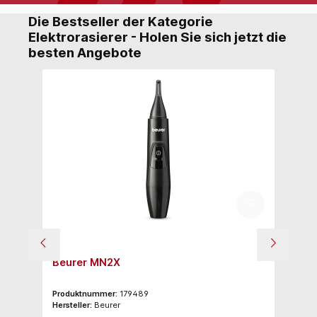
Die Bestseller der Kategorie
Elektrorasierer - Holen Sie sich jetzt die
besten Angebote
Beurer MN2X
Tr
Sc
Produktnummer:
179489
Pr
Hersteller:
Beurer
Her