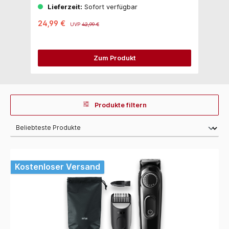
Lieferzeit:
Sofort verfügbar
24,99 €
3
UVP
42,99 €
Zum Produkt
Produkte filtern
Kostenloser Versand