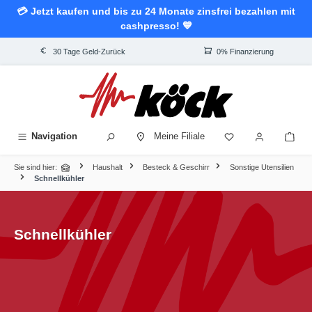
💳 Jetzt kaufen und bis zu 24 Monate zinsfrei bezahlen mit
alt springen
cashpresso! 💙
30 Tage Geld-Zurück
0% Finanzierung
Navigation
Meine Filiale
Sie sind hier:
Haushalt
Besteck & Geschirr
Sonstige Utensilien
Schnellkühler
Schnellkühler