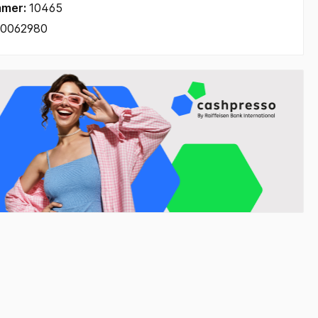
mmer:
10465
10062980