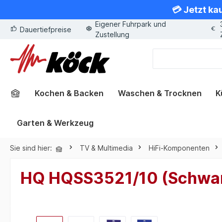
💳 Jetzt ka
springen
Zur Hauptnavigation springen
Eigener Fuhrpark und
Dauertiefpreise
Zustellung
Kochen & Backen
Waschen & Trocknen
K
Garten & Werkzeug
Sie sind hier:
TV & Multimedia
HiFi-Komponenten
HQ HQSS3521/10 (Schwa
Bildergalerie überspringen