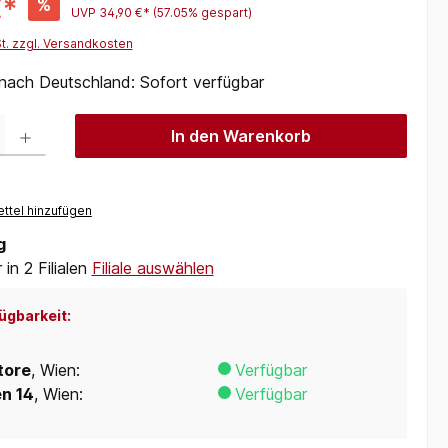
€*
%
UVP
34,90 €*
(57.05% gespart)
St. zzgl. Versandkosten
 nach Deutschland: Sofort verfügbar
 Gib den gewünschten Wert ein oder benutze die Schaltflächen um die Anzah
In den Warenkorb
ttel hinzufügen
g
in 2 Filialen
Filiale auswählen
ügbarkeit:
tore
, Wien:
Verfügbar
en 14
, Wien:
Verfügbar