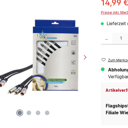
14,99 
Preise inkl. Mw
Lieferzeit
Produkt Anzahl:
Zum Merkze
Abholun
Verfügbar 
Artikelverf
Flagships
Filiale Wi