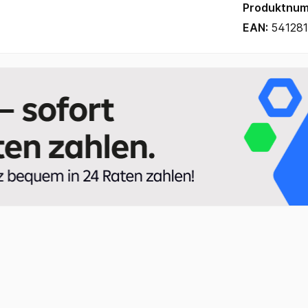
Produktnu
EAN:
54128