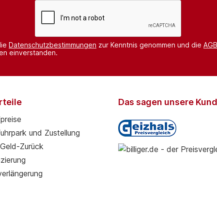
die
Datenschutzbestimmungen
zur Kenntnis genommen und die
AG
nen einverstanden.
teile
Das sagen unsere Kun
preise
Fuhrpark und Zustellung
Geld-Zurück
zierung
verlängerung