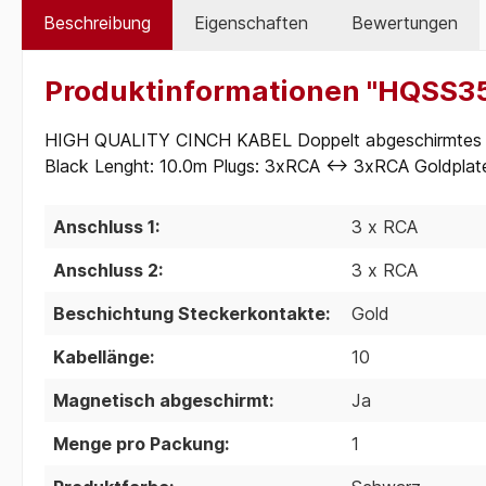
Beschreibung
Eigenschaften
Bewertungen
Produktinformationen "HQSS35
HIGH QUALITY CINCH KABEL Doppelt abgeschirmtes Ka
Black Lenght: 10.0m Plugs: 3xRCA <-> 3xRCA Goldpla
Anschluss 1:
3 x RCA
Anschluss 2:
3 x RCA
Beschichtung Steckerkontakte:
Gold
Kabellänge:
10
Magnetisch abgeschirmt:
Ja
Menge pro Packung:
1